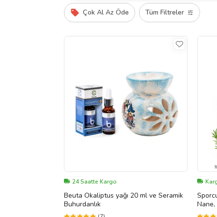
Çok Al Az Öde
Tüm Filtreler
24 Saatte Kargo
Kar
Beuta Okaliptus yağı 20 ml ve Seramik
Sporcu
Buhurdanlık
Nane, 
Saf,1
(7)