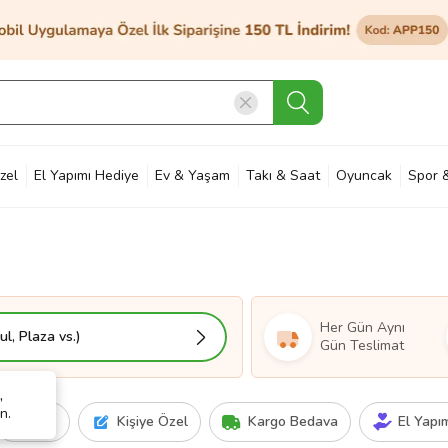
zel
El Yapımı Hediye
Ev & Yaşam
Takı & Saat
Oyuncak
Spor 
et & Bahçe
Petshop
Kozmetik
Otomotiv & Motosiklet
Hobi
Ann
Her Gün Aynı
l, Plaza vs.)
Gün Teslimat
,
n.
Fiyat
Kişiye Özel
Kargo Bedava
El Yapı