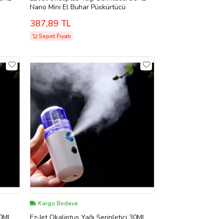
Nano Mini El Buhar Püskürtücü
387,89 TL
Sepet Fiyatı
Kargo Bedava
30ML
Ez-Jet Okaliptus Yağı Serinletici 30ML