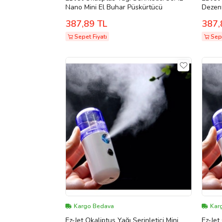
Nano Mini El Buhar Püskürtücü
387,89 TL
387,
Sepet Fiyatı
Sepe
Kargo Bedava
Kar
Ez-Jet Okaliptus Yağı Serinletici Mini
Ez-Jet