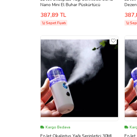
Nano Mini El Buhar Püskürtücü
387,89 TL
387,
Sepet Fiyatı
Sepe
Kargo Bedava
Kar
Ez-Jet Okaliptus Yağı Serinletici 30ML
Ez-Jet