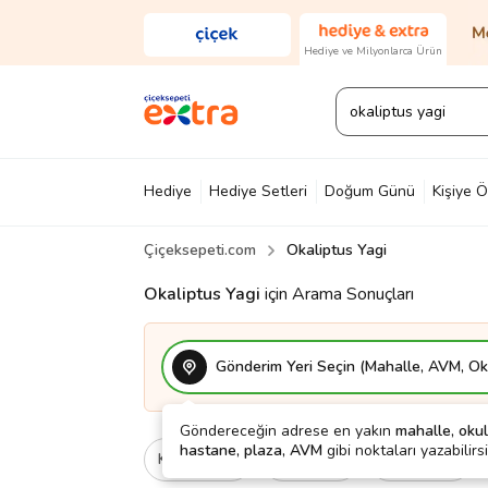
Hediye ve Milyonlarca Ürün
Hediye
Hediye Setleri
Doğum Günü
Kişiye Ö
Çiçeksepeti.com
Okaliptus Yagi
Diğer
Ayakkabı & Çanta
Parfüm
Yapı Mark
Okaliptus Yagi
için Arama Sonuçları
Gönderim Yeri Seçin (Mahalle, AVM, Oku
Göndereceğin adrese en yakın
mahalle, okul
hastane, plaza, AVM
gibi noktaları yazabilirsi
Kategori
Ne İçin
Cinsiyet