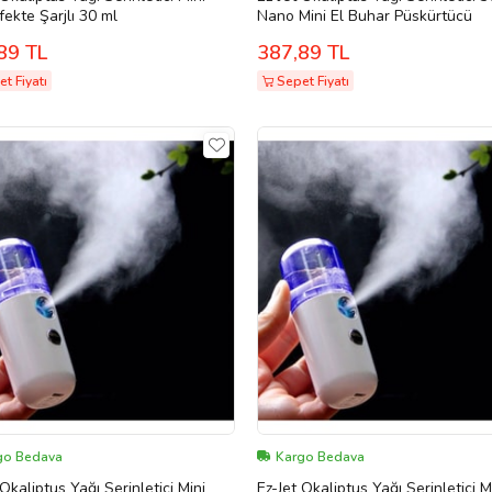
Dezenfekte Şarjlı 30 ml
Nano Mini El Buhar Püskürtücü
89 TL
387,89 TL
t Fiyatı
Sepet Fiyatı
go Bedava
Kargo Bedava
 Okaliptus Yağı Serinletici Mini
Ez-Jet Okaliptus Yağı Serinletici M