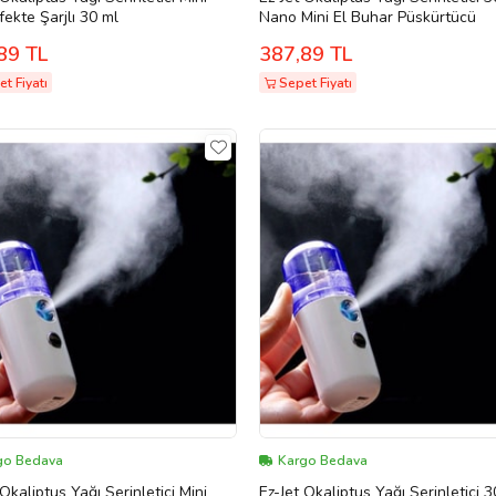
Dezenfekte Şarjlı 30 ml
Nano Mini El Buhar Püskürtücü
89 TL
387,89 TL
t Fiyatı
Sepet Fiyatı
go Bedava
Kargo Bedava
 Okaliptus Yağı Serinletici Mini
Ez-Jet Okaliptus Yağı Serinletici 