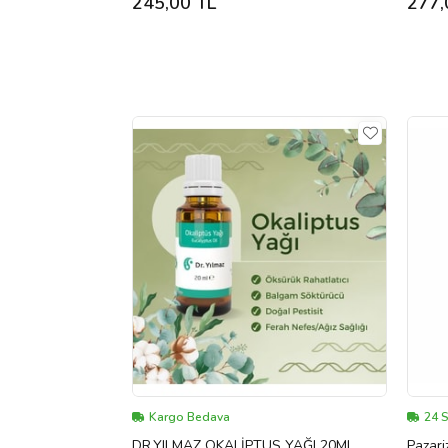
245,00 TL
277,
Kargo Bedava
24 
DR.YILMAZ OKALİPTUS YAĞI 20ML
Pazari