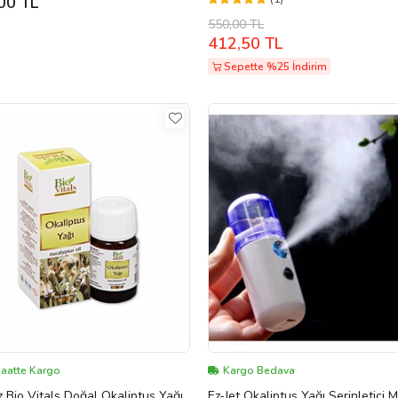
00 TL
550,00 TL
412,50 TL
Sepette %25 İndirim
Saatte Kargo
Kargo Bedava
z Bio Vitals Doğal Okaliptus Yağı
Ez-Jet Okaliptus Yağı Serinletici M