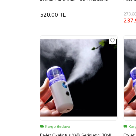
273,6
520,00 TL
237,
Kargo Bedava
Kar
Ez-Jet Okaliptus Yağı Serinletici 30ML
Ez-Jet