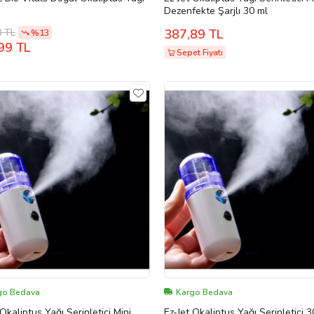
Dezenfekte Şarjlı 30 ml
8 TL
387,89 TL
%13
99 TL
Sepet Fiyatı
go Bedava
Kargo Bedava
 Okaliptus Yağı Serinletici Mini
Ez-Jet Okaliptus Yağı Serinletici 