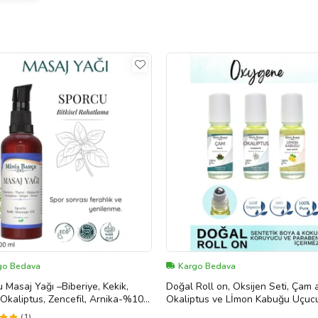
go Bedava
Kargo Bedava
 Masaj Yağı –Biberiye, Kekik,
Doğal Roll on, Oksijen Seti, Çam 
Okaliptus, Zencefil, Arnika-%100
Okaliptus ve Lİmon Kabuğu Uçucu
00ml
10ml x 3
(1)