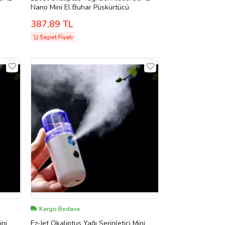
Nano Mini El Buhar Püskürtücü
387,89 TL
Sepet Fiyatı
Kargo Bedava
ini
Ez-Jet Okaliptus Yağı Serinletici Mini