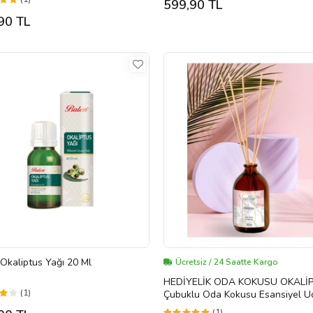
599,90 TL
90 TL
Okaliptus Yağı 20 Ml
Ücretsiz / 24 Saatte Kargo
HEDİYELİK ODA KOKUSU OKALİ
(1)
Çubuklu Oda Kokusu Esansiyel U
Yağ OKALİPTUS Reed Diffuser 1
(1)