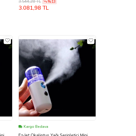
3.544,28 TL
%13
3.081,98 TL
Kargo Bedava
ini
Ez-Jet Okaliptus Yağı Serinletici Mini