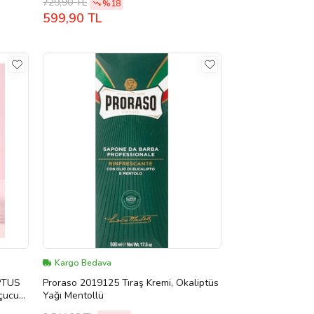
729,90 TL
%18
599,90 TL
Kargo Bedava
PTUS
Proraso 2019125 Tıraş Kremi, Okaliptüs
çucu
Yağı Mentollü
00 ml