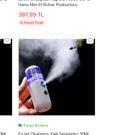
Nano Mini El Buhar Püskürtücü
387,89 TL
Sepet Fiyatı
Kargo Bedava
30ML
Ez-Jet Okaliptus Yağı Serinletici 30ML