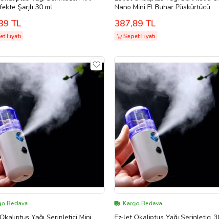
Dezenfekte Şarjlı 30 ml
Nano Mini El Buhar Püskürtücü
89 TL
387,89 TL
t Fiyatı
Sepet Fiyatı
go Bedava
Kargo Bedava
 Okaliptus Yağı Serinletici Mini
Ez-Jet Okaliptus Yağı Serinletici 