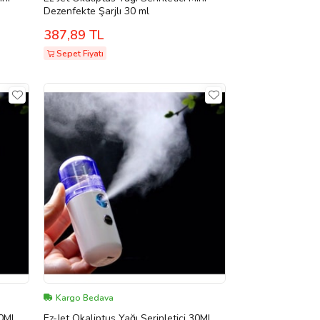
Dezenfekte Şarjlı 30 ml
387,89 TL
Sepet Fiyatı
Kargo Bedava
30ML
Ez-Jet Okaliptus Yağı Serinletici 30ML