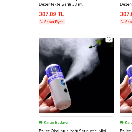
Dezenfekte Şarjlı 30 ml
387,89 TL
387,
Sepet Fiyatı
Sepe
Kargo Bedava
Kar
Ez-Jet Okaliptus Yağı Serinletici Mini
Ez-Jet