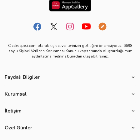
Ciceksepeti.com olarak kişisel verilerinizin gizliliğini önemsiyoruz. 6698
sayılı Kişisel Verilerin Korunması Kanunu kapsamında oluşturduğumuz
aydınlatma metnine
buradan
ulaşabilirsiniz.
Faydalı Bilgiler
Çiçek Bakımı
Kurumsal
Çiçek Eşliğinde Notlar
Hakkımızda
Çiçek Anlamları
İletişim
Çiçeksepeti Müşteri Politikası
Özel Günler
Bize Ulaşın
Ürün Güvenliği
Özel Günler
Mevsimlere Göre Çiçekler
Sıkça Sorulan Sorular
Kurumsal Müşterilerimiz
Sevgililer Günü Hediyeleri