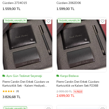
Cüzdanı 2734O15
Cüzdanı 2062D06
1.559,00 TL
1.599,00 TL
TASARLANABİLİR
TASARLANABİLİR
Aynı Gün Teslimat Seçeneği
Kargo Bedava
Pierre Cardin Deri Erkek Cüzdanı ve
Pierre Cardin Deri Erkek Cüzdanı
Kartvizitlik Seti - Kalem Hediyeli
Kartvizitlik ve Kalem Seti P2368
P2368
(8)
2.999,00 TL
%10
2.699,00 TL
3.826,68 TL
TASARLANABİLİR