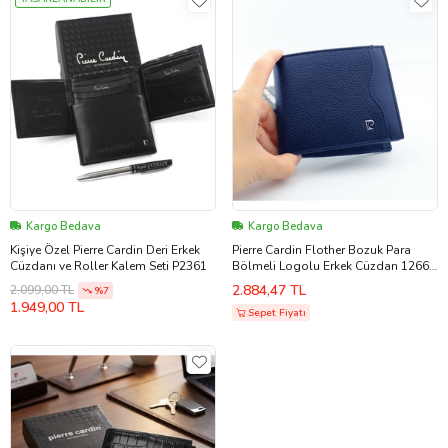
Kargo Bedava
Kargo Bedava
Kişiye Özel Pierre Cardin Deri Erkek
Pierre Cardin Flother Bozuk Para
Cüzdanı ve Roller Kalem Seti P2361
Bölmeli Logolu Erkek Cüzdan 12662
(Siyah)
2.884,47 TL
2.099,00 TL
%7
1.949,00 TL
Sepet Fiyatı