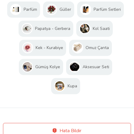
Parfüm
Güller
Parfüm Setleri
Papatya - Gerbera
Kol Saati
Kek - Kurabiye
Omuz Çanta
Gümüş Kolye
Aksesuar Seti
Kupa
Hata Bildir