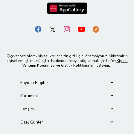
Çiçeksepeti olarak kişisel verilerinizin gizliliğini önemsiyoruz. Şirketimizin
kişisel veri işleme süreçleri hakkında detaylı bilgi almak için lütfen
Kişisel
Verilerin Korunması ve Gizlilik Politikası
’nı inceleyiniz.
Faydalı Bilgiler
Kurumsal
İletişim
Özel Günler