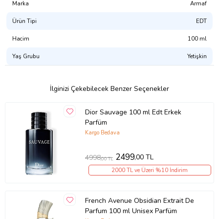
Marka
Armaf
Ürün Tipi
EDT
Hacim
100 ml
Yaş Grubu
Yetişkin
İlginizi Çekebilecek Benzer Seçenekler
Dior Sauvage 100 ml Edt Erkek
Parfüm
Kargo Bedava
2499
,00 TL
4998
,00 TL
2000 TL ve Üzeri %10 İndirim
French Avenue Obsidian Extrait De
Parfum 100 ml Unisex Parfüm