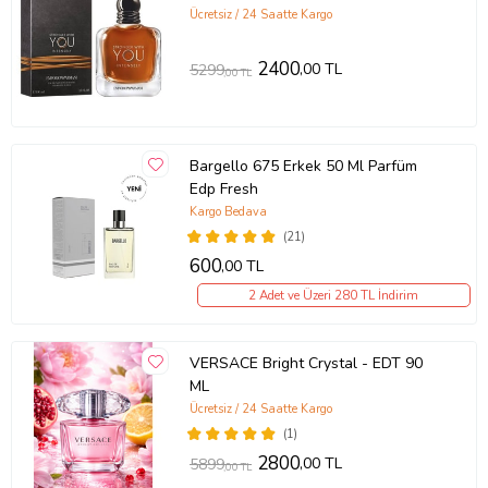
parfümü
Ücretsiz / 24 Saatte Kargo
2400
,00 TL
5299
,00 TL
Bargello 675 Erkek 50 Ml Parfüm
Edp Fresh
Kargo Bedava
(21)
600
,00 TL
2 Adet ve Üzeri 280 TL İndirim
VERSACE Bright Crystal - EDT 90
ML
Ücretsiz / 24 Saatte Kargo
(1)
2800
,00 TL
5899
,00 TL