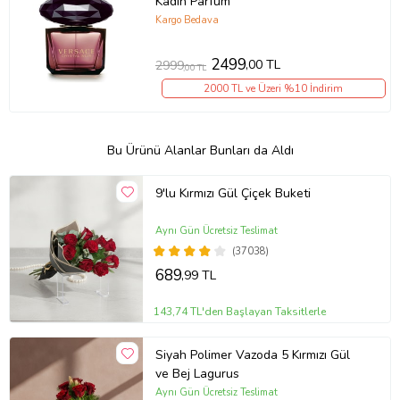
Kadın Parfüm
Kargo Bedava
2499
,00 TL
2999
,00 TL
2000 TL ve Üzeri %10 İndirim
Bu Ürünü Alanlar Bunları da Aldı
9'lu Kırmızı Gül Çiçek Buketi
Aynı Gün Ücretsiz Teslimat
(37038)
689
,99 TL
143,74 TL'den Başlayan Taksitlerle
Siyah Polimer Vazoda 5 Kırmızı Gül
ve Bej Lagurus
Aynı Gün Ücretsiz Teslimat