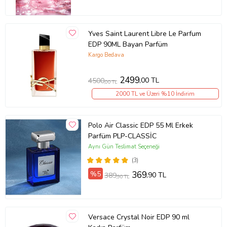
Yves Saint Laurent Libre Le Parfum
EDP 90ML Bayan Parfüm
Kargo Bedava
2499
,00 TL
4500
,00 TL
2000 TL ve Üzeri %10 İndirim
Polo Air Classic EDP 55 Ml Erkek
Parfüm PLP-CLASSİC
Aynı Gün Teslimat Seçeneği
(3)
%5
369
,90 TL
389
,90 TL
Versace Crystal Noir EDP 90 ml