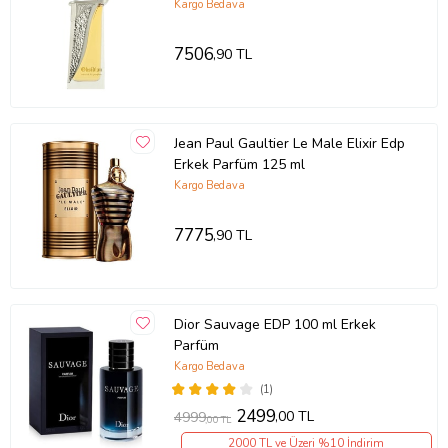
Kargo Bedava
7506
,90 TL
Jean Paul Gaultier Le Male Elixir Edp
Erkek Parfüm 125 ml
Kargo Bedava
7775
,90 TL
Dior Sauvage EDP 100 ml Erkek
Parfüm
Kargo Bedava
(1)
2499
,00 TL
4999
,00 TL
2000 TL ve Üzeri %10 İndirim