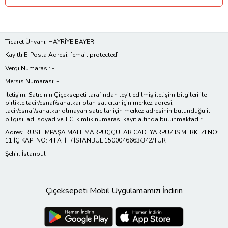
Ticaret Ünvanı: HAYRİYE BAYER
Kayıtlı E-Posta Adresi:
[email protected]
Vergi Numarası: -
Mersis Numarası: -
İletişim: Satıcının Çiçeksepeti tarafından teyit edilmiş iletişim bilgileri ile
birlikte tacir/esnaf/sanatkar olan satıcılar için merkez adresi;
tacir/esnaf/sanatkar olmayan satıcılar için merkez adresinin bulunduğu il
bilgisi, ad, soyad ve T.C. kimlik numarası kayıt altında bulunmaktadır.
Adres: RÜSTEMPAŞA MAH. MARPUÇÇULAR CAD. YARPUZ IS MERKEZI NO:
11 İÇ KAPI NO: 4 FATİH/ İSTANBUL 1500046663/342/TUR
Şehir: İstanbul
Çiçeksepeti Mobil Uygulamamızı İndirin