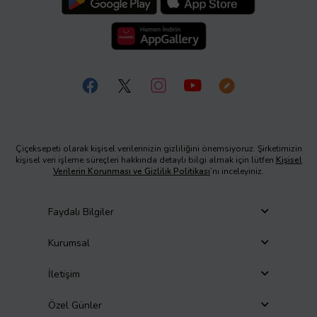
Çiçeksepeti olarak kişisel verilerinizin gizliliğini önemsiyoruz. Şirketimizin
kişisel veri işleme süreçleri hakkında detaylı bilgi almak için lütfen
Kişisel
Verilerin Korunması ve Gizlilik Politikası
’nı inceleyiniz.
Faydalı Bilgiler
Kurumsal
İletişim
Özel Günler