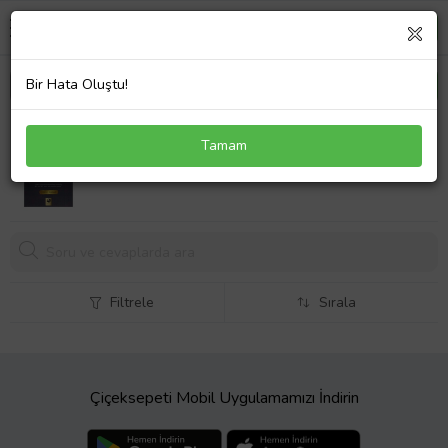
Bir Hata Oluştu!
Aşk-ı Ateş Mevlana ve Şems - Seyit Burhan Gün
Tamam
117,
99 TL
Filtrele
Sırala
Çiçeksepeti Mobil Uygulamamızı İndirin