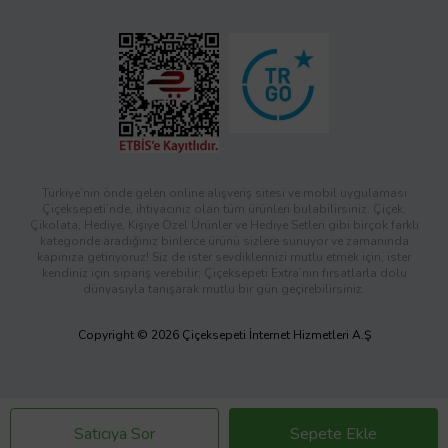
Türkiye’nin önde gelen online alışveriş sitesi ve mobil uygulaması
Çiçeksepeti’nde, ihtiyacınız olan tüm ürünleri bulabilirsiniz. Çiçek,
Çikolata, Hediye, Kişiye Özel Ürünler ve Hediye Setleri gibi birçok farklı
kategoride aradığınız binlerce ürünü sizlere sunuyor ve zamanında
kapınıza getiriyoruz! Siz de ister sevdiklerinizi mutlu etmek için, ister
kendiniz için sipariş verebilir; Çiçeksepeti Extra’nın fırsatlarla dolu
dünyasıyla tanışarak mutlu bir gün geçirebilirsiniz.
Copyright © 2026 Çiçeksepeti İnternet Hizmetleri A.Ş
Satıcıya Sor
Sepete Ekle