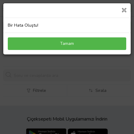
Bir Hata Oluştu!
Asus 19V 1.75A 33W Şarj Notebook Adaptörü
Tamam
1376,
06 TL
Filtrele
Sırala
Çiçeksepeti Mobil Uygulamamızı İndirin