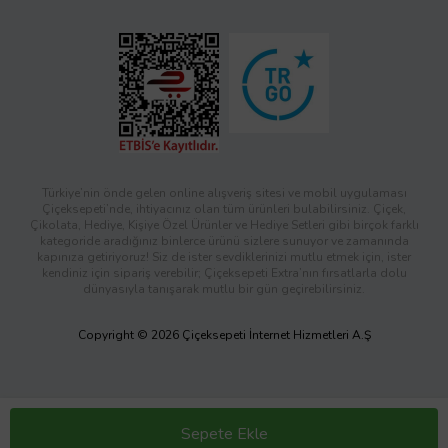
Türkiye’nin önde gelen online alışveriş sitesi ve mobil uygulaması
Çiçeksepeti’nde, ihtiyacınız olan tüm ürünleri bulabilirsiniz. Çiçek,
Çikolata, Hediye, Kişiye Özel Ürünler ve Hediye Setleri gibi birçok farklı
kategoride aradığınız binlerce ürünü sizlere sunuyor ve zamanında
kapınıza getiriyoruz! Siz de ister sevdiklerinizi mutlu etmek için, ister
kendiniz için sipariş verebilir; Çiçeksepeti Extra’nın fırsatlarla dolu
dünyasıyla tanışarak mutlu bir gün geçirebilirsiniz.
Copyright © 2026 Çiçeksepeti İnternet Hizmetleri A.Ş
Sepete Ekle