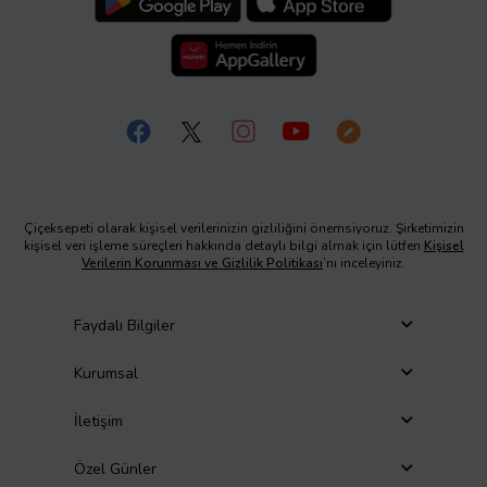
Çiçeksepeti olarak kişisel verilerinizin gizliliğini önemsiyoruz. Şirketimizin
kişisel veri işleme süreçleri hakkında detaylı bilgi almak için lütfen
Kişisel
Verilerin Korunması ve Gizlilik Politikası
’nı inceleyiniz.
Faydalı Bilgiler
Kurumsal
İletişim
Özel Günler