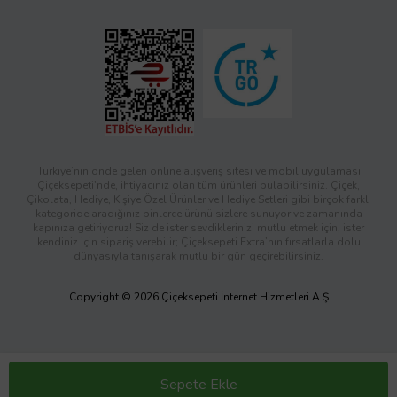
Türkiye’nin önde gelen online alışveriş sitesi ve mobil uygulaması
Çiçeksepeti’nde, ihtiyacınız olan tüm ürünleri bulabilirsiniz. Çiçek,
Çikolata, Hediye, Kişiye Özel Ürünler ve Hediye Setleri gibi birçok farklı
kategoride aradığınız binlerce ürünü sizlere sunuyor ve zamanında
kapınıza getiriyoruz! Siz de ister sevdiklerinizi mutlu etmek için, ister
kendiniz için sipariş verebilir; Çiçeksepeti Extra’nın fırsatlarla dolu
dünyasıyla tanışarak mutlu bir gün geçirebilirsiniz.
Copyright © 2026 Çiçeksepeti İnternet Hizmetleri A.Ş
Sepete Ekle