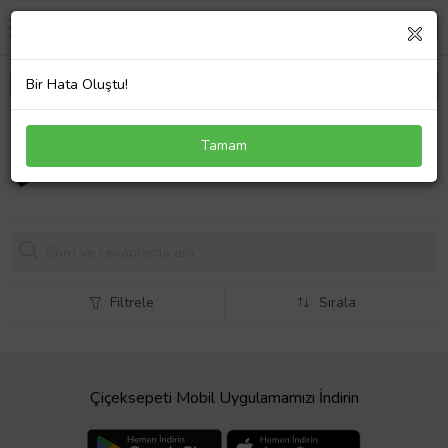
Bir Hata Oluştu!
Toshiba Dynabook Satellite Pro A200-1T2
Tamam
Notebook Adaptör Laptop Şarj 120W
1285,
59 TL
Filtrele
Sırala
Çiçeksepeti Mobil Uygulamamızı İndirin