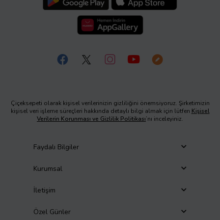
Çiçeksepeti olarak kişisel verilerinizin gizliliğini önemsiyoruz. Şirketimizin
kişisel veri işleme süreçleri hakkında detaylı bilgi almak için lütfen
Kişisel
Verilerin Korunması ve Gizlilik Politikası
’nı inceleyiniz.
Faydalı Bilgiler
Kurumsal
İletişim
Özel Günler