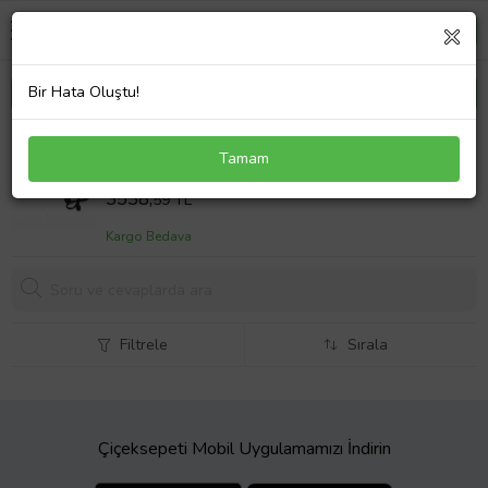
Bir Hata Oluştu!
Asus GL704GV Notebook Adaptör Laptop Şarj
Tamam
180W
Sepet Fiyatı
3538,
59 TL
Kargo Bedava
Filtrele
Sırala
Çiçeksepeti Mobil Uygulamamızı İndirin