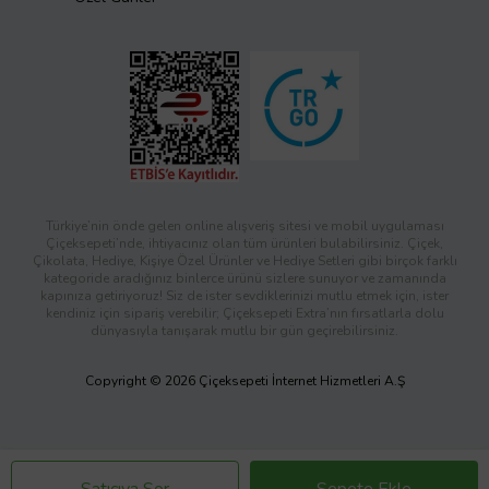
Türkiye’nin önde gelen online alışveriş sitesi ve mobil uygulaması
Çiçeksepeti’nde, ihtiyacınız olan tüm ürünleri bulabilirsiniz. Çiçek,
Çikolata, Hediye, Kişiye Özel Ürünler ve Hediye Setleri gibi birçok farklı
kategoride aradığınız binlerce ürünü sizlere sunuyor ve zamanında
kapınıza getiriyoruz! Siz de ister sevdiklerinizi mutlu etmek için, ister
kendiniz için sipariş verebilir; Çiçeksepeti Extra’nın fırsatlarla dolu
dünyasıyla tanışarak mutlu bir gün geçirebilirsiniz.
Copyright © 2026 Çiçeksepeti İnternet Hizmetleri A.Ş