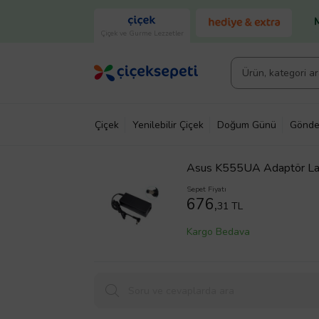
Çiçek ve Gurme Lezzetler
Çiçek
Yenilebilir Çiçek
Doğum Günü
Gönde
Asus K555UA Adaptör La
Sepet Fiyatı
676,
31 TL
Kargo Bedava