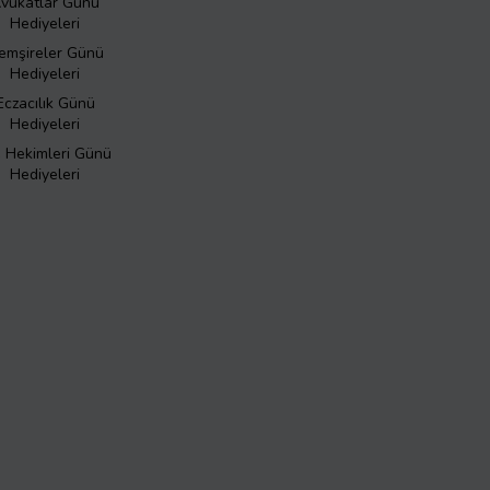
vukatlar Günü
Hediyeleri
emşireler Günü
Hediyeleri
Eczacılık Günü
Hediyeleri
ş Hekimleri Günü
Hediyeleri