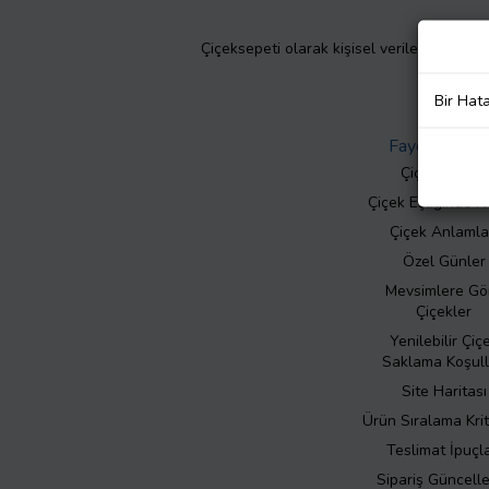
Çiçeksepeti olarak kişisel verilerinizin giz
Bir Hat
Faydalı Bilgil
Çiçek Bakımı
Çiçek Eşliğinde N
Çiçek Anlamla
Özel Günler
Mevsimlere Gö
Çiçekler
Yenilebilir Çiç
Saklama Koşull
Site Haritası
Ürün Sıralama Krit
Teslimat İpuçla
Sipariş Güncell