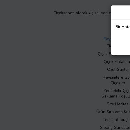
Çiçeksepeti olarak kişisel verilerinizin giz
Bir Hat
Faydalı Bilgil
Çiçek Bakımı
Çiçek Eşliğinde N
Çiçek Anlamla
Özel Günler
Mevsimlere Gö
Çiçekler
Yenilebilir Çiç
Saklama Koşull
Site Haritası
Ürün Sıralama Krit
Teslimat İpuçla
Sipariş Güncell