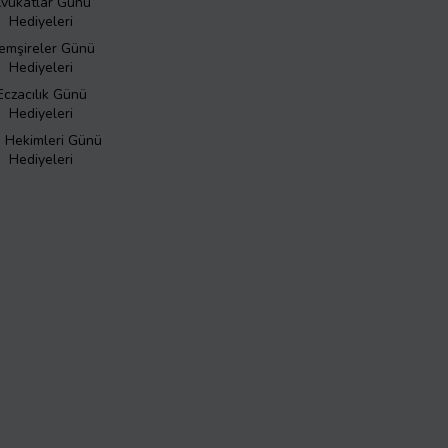
vukatlar Günü
Hediyeleri
emşireler Günü
Hediyeleri
Eczacılık Günü
Hediyeleri
ş Hekimleri Günü
Hediyeleri