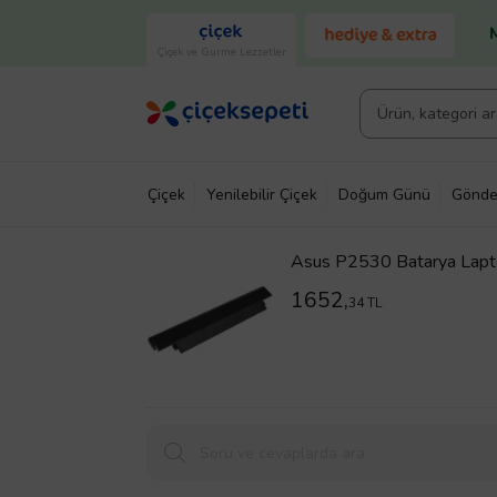
Çiçek ve Gurme Lezzetler
Çiçek
Yenilebilir Çiçek
Doğum Günü
Gönde
Asus P2530 Batarya Lapt
1652,
34 TL