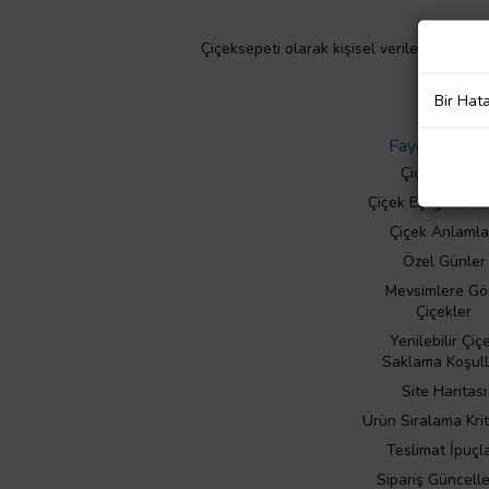
Çiçeksepeti olarak kişisel verilerinizin giz
Bir Hat
Faydalı Bilgil
Çiçek Bakımı
Çiçek Eşliğinde N
Çiçek Anlamla
Özel Günler
Mevsimlere Gö
Çiçekler
Yenilebilir Çiç
Saklama Koşull
Site Haritası
Ürün Sıralama Krit
Teslimat İpuçla
Sipariş Güncell