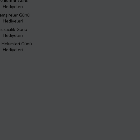
vukatlar Günü
Hediyeleri
emşireler Günü
Hediyeleri
Eczacılık Günü
Hediyeleri
ş Hekimleri Günü
Hediyeleri