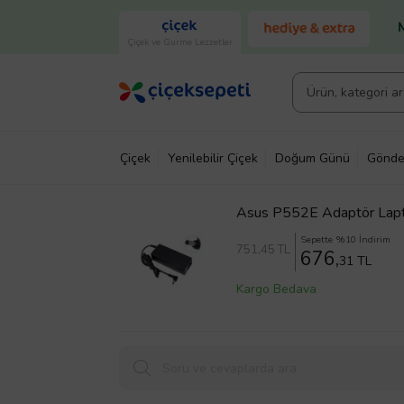
Çiçek ve Gurme Lezzetler
Çiçek
Yenilebilir Çiçek
Doğum Günü
Gönde
Asus P552E Adaptör Lapt
Sepette %10 İndirim
751
,45 TL
676,
31 TL
Kargo Bedava