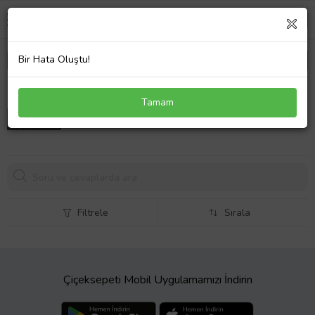
Bir Hata Oluştu!
Asus R513E Klavye Kırmızı Tuş
Tamam
1020,
47 TL
Filtrele
Sırala
Çiçeksepeti Mobil Uygulamamızı İndirin