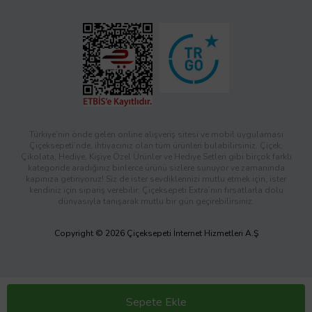
Türkiye’nin önde gelen online alışveriş sitesi ve mobil uygulaması
Çiçeksepeti’nde, ihtiyacınız olan tüm ürünleri bulabilirsiniz. Çiçek,
Çikolata, Hediye, Kişiye Özel Ürünler ve Hediye Setleri gibi birçok farklı
kategoride aradığınız binlerce ürünü sizlere sunuyor ve zamanında
kapınıza getiriyoruz! Siz de ister sevdiklerinizi mutlu etmek için, ister
kendiniz için sipariş verebilir; Çiçeksepeti Extra’nın fırsatlarla dolu
dünyasıyla tanışarak mutlu bir gün geçirebilirsiniz.
Copyright © 2026 Çiçeksepeti İnternet Hizmetleri A.Ş
Sepete Ekle