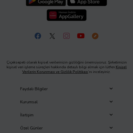
Çiçeksepeti olarak kişisel verilerinizin gizliliğini önemsiyoruz. Şirketimizin
kişisel veri işleme süreçleri hakkında detaylı bilgi almak için lütfen
Kişisel
Verilerin Korunması ve Gizlilik Politikası
’nı inceleyiniz.
Faydalı Bilgiler
Kurumsal
İletişim
Özel Günler