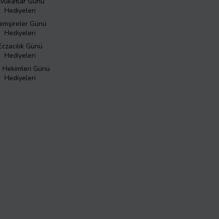
vukatlar Günü
Hediyeleri
emşireler Günü
Hediyeleri
Eczacılık Günü
Hediyeleri
ş Hekimleri Günü
Hediyeleri