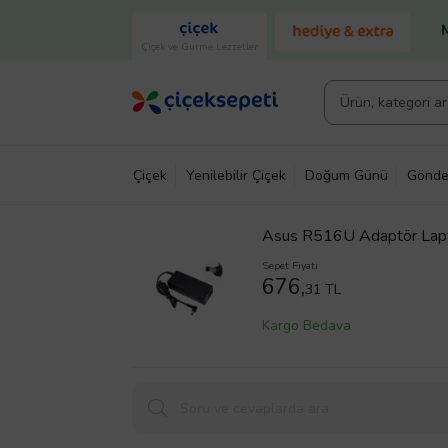
Çiçek ve Gurme Lezzetler
Çiçek
Yenilebilir Çiçek
Doğum Günü
Gönde
Asus R516U Adaptör Lapt
Sepet Fiyatı
676,
31 TL
Kargo Bedava