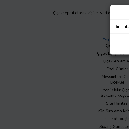
Çiçeksepeti olarak kişisel verilerinizin giz
Bir Hat
Faydalı Bilgil
Çiçek Bakımı
Çiçek Eşliğinde N
Çiçek Anlamla
Özel Günler
Mevsimlere Gö
Çiçekler
Yenilebilir Çiç
Saklama Koşull
Site Haritası
Ürün Sıralama Krit
Teslimat İpuçla
Sipariş Güncell