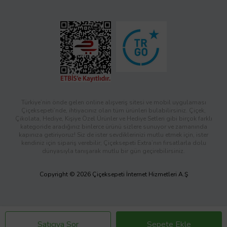
Türkiye’nin önde gelen online alışveriş sitesi ve mobil uygulaması
Çiçeksepeti’nde, ihtiyacınız olan tüm ürünleri bulabilirsiniz. Çiçek,
Çikolata, Hediye, Kişiye Özel Ürünler ve Hediye Setleri gibi birçok farklı
kategoride aradığınız binlerce ürünü sizlere sunuyor ve zamanında
kapınıza getiriyoruz! Siz de ister sevdiklerinizi mutlu etmek için, ister
kendiniz için sipariş verebilir; Çiçeksepeti Extra’nın fırsatlarla dolu
dünyasıyla tanışarak mutlu bir gün geçirebilirsiniz.
Copyright © 2026 Çiçeksepeti İnternet Hizmetleri A.Ş
Satıcıya Sor
Sepete Ekle