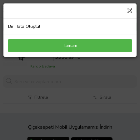
Bir Hata Oluştu!
Asus TUF Gaming F15 FX506HCB-HN144 Notebook
Tamam
Adaptör Laptop Şarj 180W
Sepette %10 İndirim
3931
,77 TL
3538,
59 TL
Kargo Bedava
Filtrele
Sırala
Çiçeksepeti Mobil Uygulamamızı İndirin