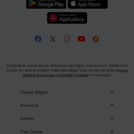
Çiçeksepeti olarak kişisel verilerinizin gizliliğini önemsiyoruz. Şirketimizin
kişisel veri işleme süreçleri hakkında detaylı bilgi almak için lütfen
Kişisel
Verilerin Korunması ve Gizlilik Politikası
’nı inceleyiniz.
Faydalı Bilgiler
Kurumsal
İletişim
Özel Günler