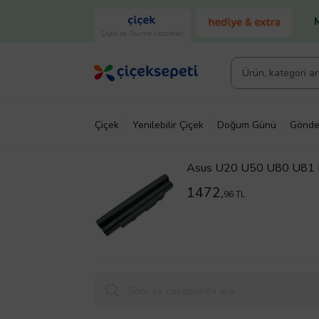
Çiçek ve Gurme Lezzetler
Çiçek
Yenilebilir Çiçek
Doğum Günü
Gönde
Asus U20 U50 U80 U81 Ba
1472,
96 TL