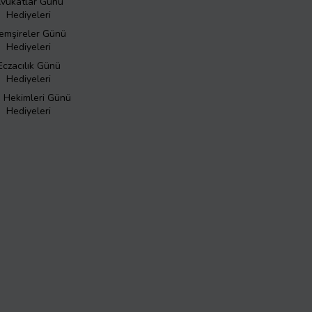
vukatlar Günü
Hediyeleri
emşireler Günü
Hediyeleri
Eczacılık Günü
Hediyeleri
ş Hekimleri Günü
Hediyeleri