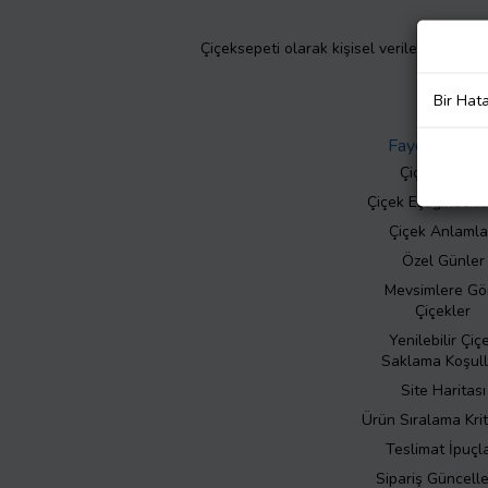
Çiçeksepeti olarak kişisel verilerinizin giz
Bir Hat
Faydalı Bilgil
Çiçek Bakımı
Çiçek Eşliğinde N
Çiçek Anlamla
Özel Günler
Mevsimlere Gö
Çiçekler
Yenilebilir Çiç
Saklama Koşull
Site Haritası
Ürün Sıralama Krit
Teslimat İpuçla
Sipariş Güncell