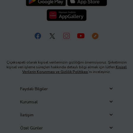
Çiçeksepeti olarak kişisel verilerinizin gizliliğini önemsiyoruz. Şirketimizin
kişisel veri işleme süreçleri hakkında detaylı bilgi almak için lütfen
Kişisel
Verilerin Korunması ve Gizlilik Politikası
’nı inceleyiniz.
Faydalı Bilgiler
Kurumsal
İletişim
Özel Günler