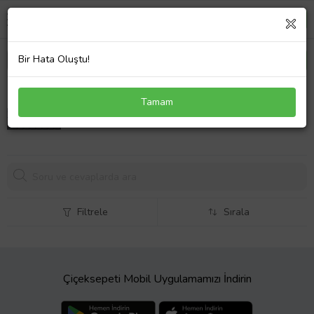
Bir Hata Oluştu!
Asus X550LB-XO149H Klavye Kırmızı Tuş
Tamam
1020,
47 TL
Filtrele
Sırala
Çiçeksepeti Mobil Uygulamamızı İndirin