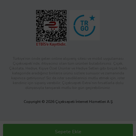
Türkiye’nin önde gelen online alışveriş sitesi ve mobil uygulaması
Çiçeksepeti’nde, ihtiyacınız olan tüm ürünleri bulabilirsiniz. Çiçek,
Çikolata, Hediye, Kişiye Özel Ürünler ve Hediye Setleri gibi birçok farklı
kategoride aradığınız binlerce ürünü sizlere sunuyor ve zamanında
kapınıza getiriyoruz! Siz de ister sevdiklerinizi mutlu etmek için, ister
kendiniz için sipariş verebilir; Çiçeksepeti Extra’nın fırsatlarla dolu
dünyasıyla tanışarak mutlu bir gün geçirebilirsiniz.
Copyright © 2026 Çiçeksepeti İnternet Hizmetleri A.Ş
Sepete Ekle