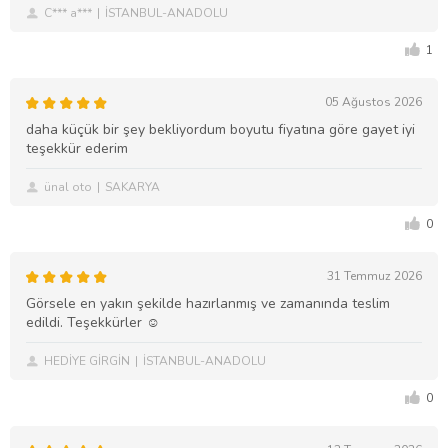
C*** a***
İSTANBUL-ANADOLU
1
05 Ağustos 2026
daha küçük bir şey bekliyordum boyutu fiyatına göre gayet iyi
teşekkür ederim
ünal oto
SAKARYA
0
31 Temmuz 2026
Görsele en yakın şekilde hazırlanmış ve zamanında teslim
edildi. Teşekkürler ☺️
HEDİYE GİRGİN
İSTANBUL-ANADOLU
0