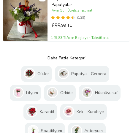
Papatyalar
Aynı Gün Ücretsiz Teslimat
(139)
699
,99 TL
145,83 TL'den Başlayan Taksitlerle
Daha Fazla Kategori
Güller
Papatya - Gerbera
Lilyum
Orkide
Hüsnüyusuf
Karanfil
Kek - Kurabiye
Spatifilyum
Antoryum