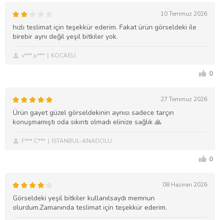
10 Temmuz 2026
hızlı teslimat için teşekkür ederim. Fakat ürün görseldeki ile
birebir aynı değil yeşil bitkiler yok.
v*** p***
KOCAELİ
0
27 Temmuz 2026
Ürün gayet güzel görseldekinin aynısı sadece tarçın
konuşmamıştı oda sıkıntı olmadı elinize sağlık 🙏
F*** C***
İSTANBUL-ANADOLU
0
08 Haziran 2026
Görseldeki yeşil bitkiler kullanılsaydı memnun
olurdum.Zamanında teslimat için teşekkür ederim.