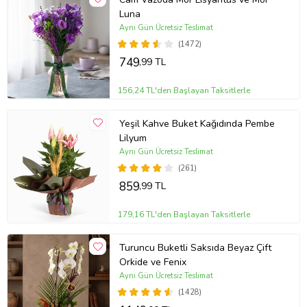
Luna
Aynı Gün Ücretsiz Teslimat
(1472)
749
,99 TL
156,24 TL'den Başlayan Taksitlerle
Yeşil Kahve Buket Kağıdında Pembe
Lilyum
Aynı Gün Ücretsiz Teslimat
(261)
859
,99 TL
179,16 TL'den Başlayan Taksitlerle
Turuncu Buketli Saksıda Beyaz Çift
Orkide ve Fenix
Aynı Gün Ücretsiz Teslimat
(1428)