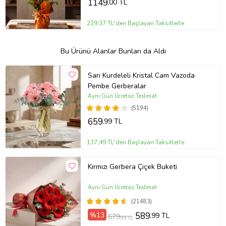
1149
,00 TL
239,37 TL'den Başlayan Taksitlerle
Bu Ürünü Alanlar Bunları da Aldı
Sarı Kurdeleli Kristal Cam Vazoda
Pembe Gerberalar
Aynı Gün Ücretsiz Teslimat
(5194)
659
,99 TL
137,49 TL'den Başlayan Taksitlerle
Kırmızı Gerbera Çiçek Buketi
Aynı Gün Ücretsiz Teslimat
(21483)
%13
589
,99 TL
679
,99 TL