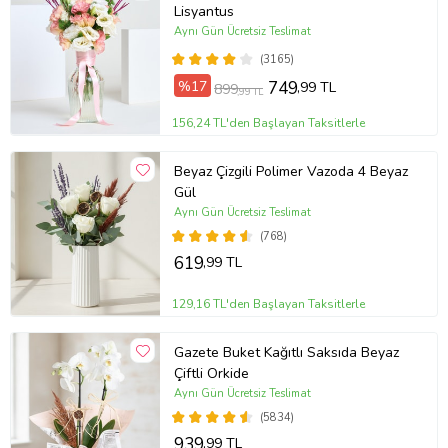
Lisyantus
Saksı/vazo, sert ve dayanıklı bir plastik türü olan polimer
Aynı Gün Ücretsiz Teslimat
malzemeden üretilmiştir.
(3165)
Bazı güllerin uç kısımdaki yapraklarında meydana gelen siyah
%17
749
,99 TL
899
,99 TL
alanlar ürünün özel tür olmasından kaynaklı olup güle ait bir kusur
teşkil etmemektedir.
156,24 TL'den Başlayan Taksitlerle
Stok durumuna göre ürünlerde ufak değişiklikler olabilir.
Beyaz Çizgili Polimer Vazoda 4 Beyaz
Ürün Kodu:
at6253
Gül
Aynı Gün Ücretsiz Teslimat
(768)
619
,99 TL
129,16 TL'den Başlayan Taksitlerle
Gazete Buket Kağıtlı Saksıda Beyaz
Çiftli Orkide
Aynı Gün Ücretsiz Teslimat
(5834)
939
,99 TL