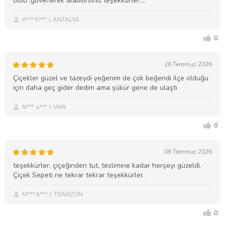
oldu ,güvenerek alabilirsiniz teşekkürler….
A*** K***
ANTALYA
0
26 Temmuz 2026
Çiçekler güzel ve tazeydi yeğenim de çok beğendi ilçe olduğu
için daha geç gider dedim ama şükür gene de ulaştı
N*** a***
VAN
0
06 Temmuz 2026
teşekkürler. çiçeğinden tut, teslimine kadar herşeyi güzeldi.
Çiçek Sepeti ne tekrar tekrar teşekkürler.
M*** K***
TRABZON
0