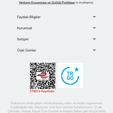
Verilerin Korunması ve Gizlilik Politikası
’nı inceleyiniz.
Faydalı Bilgiler
Kurumsal
İletişim
Özel Günler
Türkiye’nin önde gelen online alışveriş sitesi ve mobil uygulaması
Çiçeksepeti’nde, ihtiyacınız olan tüm ürünleri bulabilirsiniz. Çiçek,
Çikolata, Hediye, Kişiye Özel Ürünler ve Hediye Setleri gibi birçok farklı