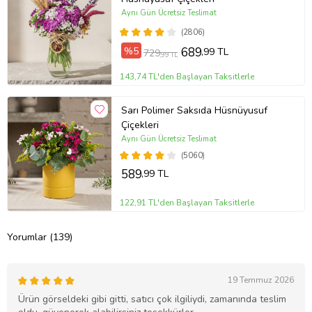
Aynı Gün Ücretsiz Teslimat
(2806)
%5
689
,99 TL
729
,99 TL
143,74 TL'den Başlayan Taksitlerle
Sarı Polimer Saksıda Hüsnüyusuf
Çiçekleri
Aynı Gün Ücretsiz Teslimat
(5060)
589
,99 TL
122,91 TL'den Başlayan Taksitlerle
Yorumlar (139)
19 Temmuz 2026
Ürün görseldeki gibi gitti, satıcı çok ilgiliydi, zamanında teslim