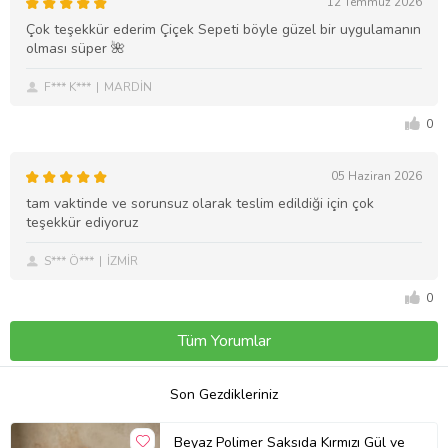
12 Temmuz 2026
Çok teşekkür ederim Çiçek Sepeti böyle güzel bir uygulamanın
olması süper 🌺
F*** K***
MARDİN
0
05 Haziran 2026
tam vaktinde ve sorunsuz olarak teslim edildiği için çok
teşekkür ediyoruz
S*** Ö***
İZMİR
0
Tüm Yorumlar
Son Gezdikleriniz
Beyaz Polimer Saksıda Kırmızı Gül ve