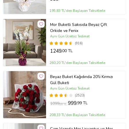
195,83 TL'den Başlayan Taksitlerle
Mor Buketli Sakısıda Beyaz Çift
Orkide ve Fenix
Aynı Gün Ücretsiz Teslimat
(916)
1249
,00 TL
260,20 TL'den Başlayan Taksitlerle
Beyaz Buket Kağıdında 20'li Kırmızı
Gül Buketi
Aynı Gün Ücretsiz Teslimat
(2523)
999
,99 TL
1099
,00 TL
208,33 TL'den Başlayan Taksitlerle
Cam Vazoda Mor Lisyantus ve Mor