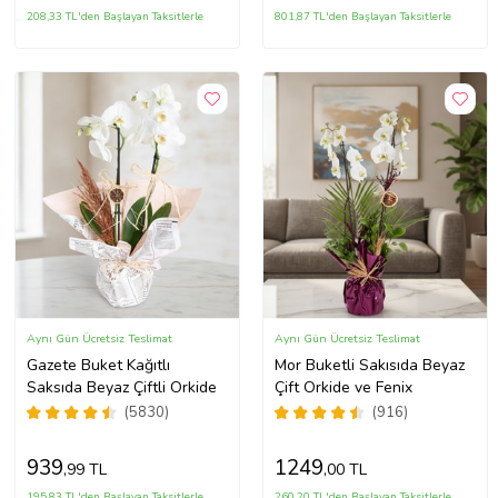
208,33 TL'den Başlayan Taksitlerle
801,87 TL'den Başlayan Taksitlerle
Aynı Gün Ücretsiz Teslimat
Aynı Gün Ücretsiz Teslimat
Gazete Buket Kağıtlı
Mor Buketli Sakısıda Beyaz
Saksıda Beyaz Çiftli Orkide
Çift Orkide ve Fenix
(5830)
(916)
939
1249
,99 TL
,00 TL
195,83 TL'den Başlayan Taksitlerle
260,20 TL'den Başlayan Taksitlerle