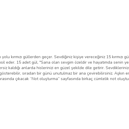
 yolu kırmızı güllerden geçer. Sevdiğiniz kişiye vereceğiniz 15 kırmızı g
sil eder. 15 adet gül, "Sana olan sevgim özeldir ve hayatımda senin yeri
ersiz kaldığı anlarda hislerinizi en güzel şekilde dile getirir. Sevdikleri
österebilir, sıradan bir günü unutulmaz bir ana çevirebilirsiniz. Aşkın e
sonrasında çıkacak “Not oluşturma” sayfasında birkaç cümlelik not oluştu