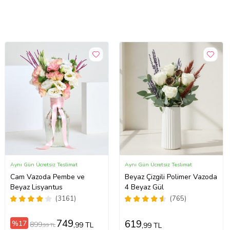
Aynı Gün Ücretsiz Teslimat
Aynı Gün Ücretsiz Teslimat
Cam Vazoda Pembe ve
Beyaz Çizgili Polimer Vazoda
Beyaz Lisyantus
4 Beyaz Gül
(3161)
(765)
749
619
%17
899
,99 TL
,99 TL
,99 TL