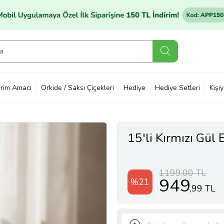
rim Amacı
Orkide / Saksı Çiçekleri
Hediye
Hediye Setleri
Kişi
15'li Kırmızı Gül 
1199,00 TL
949
%21
,99 TL