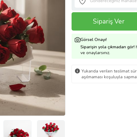
Sipariş Ver
Görsel Onayı!
Siparişin yola çıkmadan gör!
H
ve onaylarsınız.
Yukarıda verilen teslimat sür
aşılmaması koşuluyla sapmal