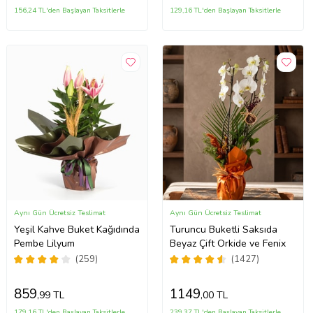
156,24 TL'den Başlayan Taksitlerle
129,16 TL'den Başlayan Taksitlerle
Aynı Gün Ücretsiz Teslimat
Aynı Gün Ücretsiz Teslimat
Yeşil Kahve Buket Kağıdında
Turuncu Buketli Saksıda
Pembe Lilyum
Beyaz Çift Orkide ve Fenix
(259)
(1427)
859
1149
,99 TL
,00 TL
179,16 TL'den Başlayan Taksitlerle
239,37 TL'den Başlayan Taksitlerle