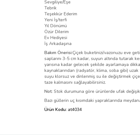
Sevgiliye/Eşe
Tebrik
Teşekkür Ederim
Yeni İş/terfi
Yıl Dönümü
Özür Dilerim
Ev Hediyesi
İş Arkadaşına
Bakım Önerisi:
Çiçek buketinizi/vazonuzu eve getir
saplarını 3-5 cm kadar, suyun altında tutarak kes
yarısına kadar gelecek şekilde ayarlamaya dikkat
kaynaklarından (radyatör, klima, soba gibi) uzak 
suyu klorsuz ve dinlenmiş su ile değiştirmek çiç
taze kalmasını sağlayabilirsiniz.
Not:
Stok durumuna göre ürünlerde ufak değişiklik
Bazı güllerin uç kısımdaki yapraklarında meydana
Ürün Kodu:
at4034