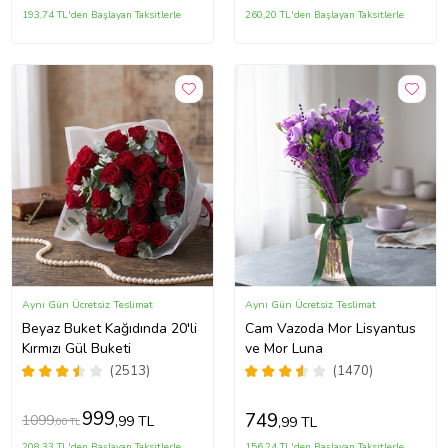
193,74 TL'den Başlayan Taksitlerle
260,20 TL'den Başlayan Taksitlerle
Aynı Gün Ücretsiz Teslimat
Aynı Gün Ücretsiz Teslimat
Beyaz Buket Kağıdında 20'li
Cam Vazoda Mor Lisyantus
Kırmızı Gül Buketi
ve Mor Luna
(2513)
(1470)
999
749
1099
,99 TL
,99 TL
,00 TL
208,33 TL'den Başlayan Taksitlerle
156,24 TL'den Başlayan Taksitlerle