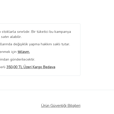
stoklarla sınırlıdır. Bir tüketici bu kampanya
tın alabilir.
arında değişiklik yapma hakkını saklı tutar.
renmek için
tıklayın.
ından gönderilecektir.
erli
350,00 TL Üzeri Kargo Bedava
 Görüntüle
iyat bilgileri, satıcı tarafından
Ürün Güvenliği Bilgileri