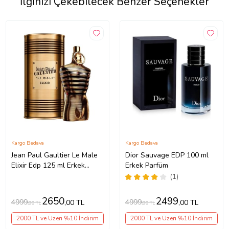
İlginizi Çekebilecek Benzer Seçenekler
Kargo Bedava
Kargo Bedava
Jean Paul Gaultier Le Male
Dior Sauvage EDP 100 ml
Elixir Edp 125 ml Erkek
Erkek Parfüm
Parfüm
(1)
2650
2499
4999
4999
,00 TL
,00 TL
,00 TL
,00 TL
2000 TL ve Üzeri %10 İndirim
2000 TL ve Üzeri %10 İndirim