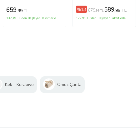
589
659
%13
679
,99 TL
,99 TL
,99 TL
137,49 TL'den Başlayan Taksitlerle
122,91 TL'den Başlayan Taksitlerle
Kek - Kurabiye
Omuz Çanta