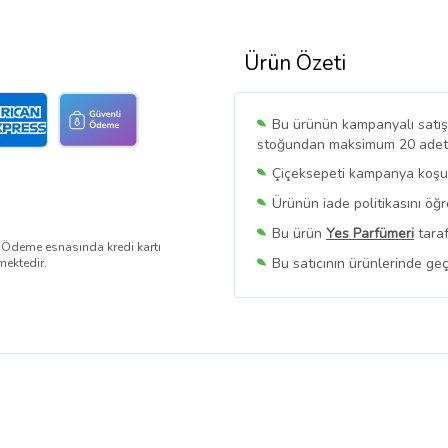
Ürün Özeti
Bu ürünün kampanyalı satışı 
stoğundan maksimum 20 adet sa
Çiçeksepeti kampanya koşull
Ürünün iade politikasını öğ
Bu ürün
Yes Parfümeri
taraf
. Ödeme esnasında kredi kartı
Bu satıcının ürünlerinde geç
mektedir.
Bu Satıcının
Tüm Ürünlerini
Ürün sayfasında gördüğünüz f
belirlenmektedir.