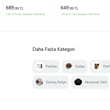
689
649
,99 TL
,99 TL
143,74 TL'den Başlayan Taksitlerle
135,41 TL'den Başlayan Taksitlerle
Daha Fazla Kategori
Parfüm
Güller
Parf
Gümüş Kolye
Aksesuar Seti