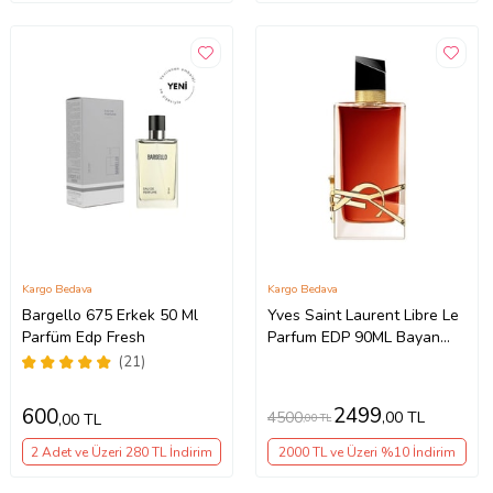
Kargo Bedava
Kargo Bedava
Bargello 675 Erkek 50 Ml
Yves Saint Laurent Libre Le
Parfüm Edp Fresh
Parfum EDP 90ML Bayan
Parfüm
(21)
2499
600
4500
,00 TL
,00 TL
,00 TL
2 Adet ve Üzeri 280 TL İndirim
2000 TL ve Üzeri %10 İndirim