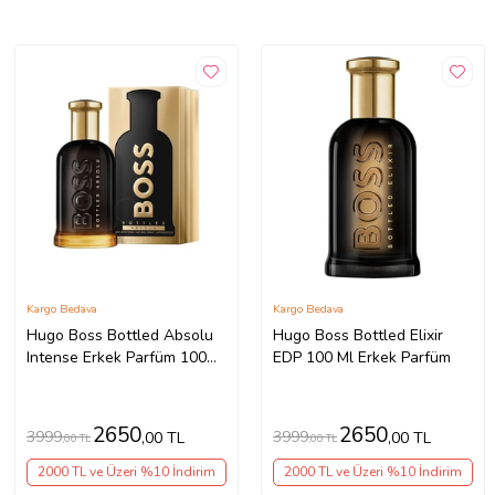
Kargo Bedava
Kargo Bedava
Hugo Boss Bottled Absolu
Hugo Boss Bottled Elixir
Intense Erkek Parfüm 100
EDP 100 Ml Erkek Parfüm
ml Baharatlı Koku ile
Modern ve Sofistike
2650
2650
3999
3999
,00 TL
,00 TL
,00 TL
,00 TL
2000 TL ve Üzeri %10 İndirim
2000 TL ve Üzeri %10 İndirim