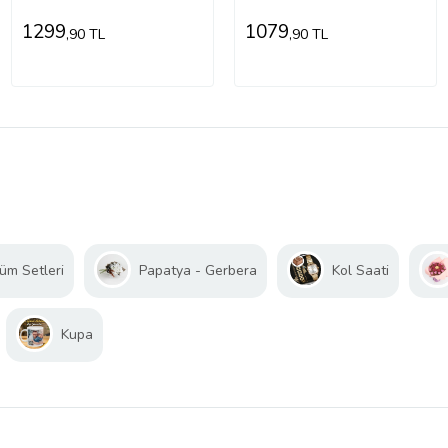
1299
1079
,90 TL
,90 TL
üm Setleri
Papatya - Gerbera
Kol Saati
Kupa