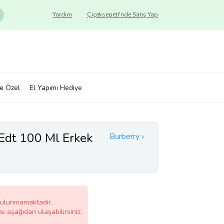
Yardım
Çiçeksepeti'nde Satış Yap
ye Özel
El Yapımı Hediye
 Edt 100 Ml Erkek
Burberry
bulunmamaktadır.
ze aşağıdan ulaşabilirsiniz.