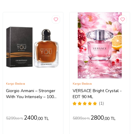
Kargo Bedava
Kargo Bedava
Giorgio Armani – Stronger
VERSACE Bright Crystal -
With You Intensely – 100
EDT 90 ML
ML – EDP - Erkek parfümü
(1)
2400
2800
5299
5899
,00 TL
,00 TL
,00 TL
,00 TL