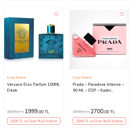
Kargo Bedava
Kargo Bedava
Versace Eros Parfum 100ML
Prada – Paradoxe Intense –
Erkek
90 ML – EDP – Kadın
Parfümü
1999
2700
4599
4999
,00 TL
,00 TL
,00 TL
,00 TL
2000 TL ve Üzeri %10 İndirim
2000 TL ve Üzeri %10 İndirim