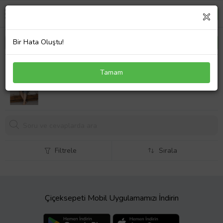
Bir Hata Oluştu!
Büyük Beden Likralı Pamuklu Kapri Pijama Takım
Tamam
(Mavi)
499,
90 TL
Filtrele
Sırala
Çiçeksepeti Mobil Uygulamamızı İndirin