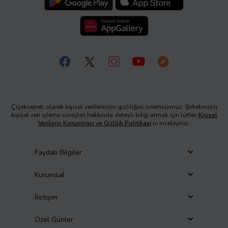
Çiçeksepeti olarak kişisel verilerinizin gizliliğini önemsiyoruz. Şirketimizin
kişisel veri işleme süreçleri hakkında detaylı bilgi almak için lütfen
Kişisel
Verilerin Korunması ve Gizlilik Politikası
’nı inceleyiniz.
Faydalı Bilgiler
Kurumsal
İletişim
Özel Günler