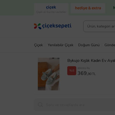
Çiçek ve Gurme Lezzetler
Çiçek
Yenilebilir Çiçek
Doğum Günü
Gönde
Bykujo Kışlık Kadın Ev Ayak
399,91 TL
%8
369,
90 TL