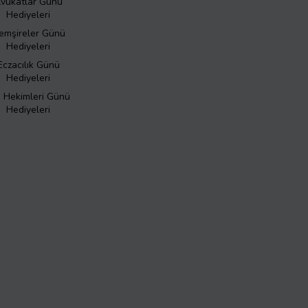
vukatlar Günü
Hediyeleri
emşireler Günü
Hediyeleri
Eczacılık Günü
Hediyeleri
ş Hekimleri Günü
Hediyeleri