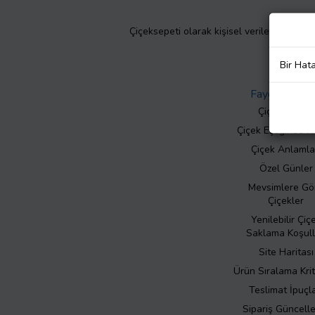
Çiçeksepeti olarak kişisel verilerinizin giz
Bir Hat
Faydalı Bilgil
Çiçek Bakımı
Çiçek Eşliğinde N
Çiçek Anlamla
Özel Günler
Mevsimlere Gö
Çiçekler
Yenilebilir Çiç
Saklama Koşull
Site Haritası
Ürün Sıralama Krit
Teslimat İpuçla
Sipariş Güncell