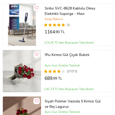
Sinbo SVC-8628 Kablolu Dikey
Elektrikli Süpürge - Mavi
Kargo Bedava
(1)
1164
,90 TL
124,25 TL'den Başlayan Taksitlerle
9'lu Kırmızı Gül Çiçek Buketi
Aynı Gün Ücretsiz Teslimat
(37073)
689
,99 TL
143,74 TL'den Başlayan Taksitlerle
Siyah Polimer Vazoda 5 Kırmızı Gül
ve Bej Lagurus
Aynı Gün Ücretsiz Teslimat