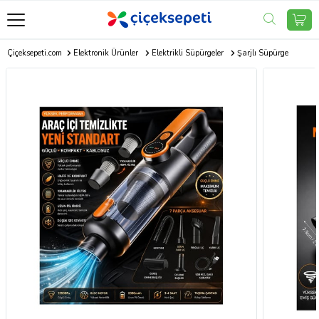
Çiçeksepeti.com
Elektronik Ürünler
Elektrikli Süpürgeler
Şarjlı Süpürge