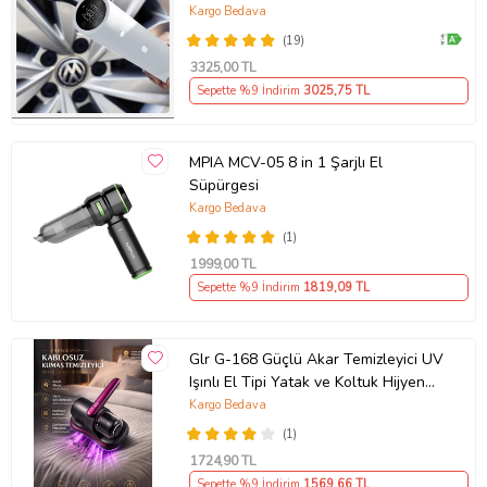
Lydsto Türkiye Garantili )
Kargo Bedava
(19)
3325
,00 TL
Sepette %9 İndirim
3025
,75 TL
MPIA MCV-05 8 in 1 Şarjlı El
Süpürgesi
Kargo Bedava
(1)
1999
,00 TL
Sepette %9 İndirim
1819
,09 TL
Glr G-168 Güçlü Akar Temizleyici UV
Işınlı El Tipi Yatak ve Koltuk Hijyen
Süpürgesi 100W, 12V Lit
Kargo Bedava
(1)
1724
,90 TL
Sepette %9 İndirim
1569
,66 TL