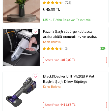
(723)
649
,99 TL
135,41 TL'den Başlayan Taksitlerle
Pazariz Şarjlı süpürge kablosuz
araba akülü otomatik ev ve araba
Mini kuru vakum süpürge (Beyaz)
Kargo Bedava
(2)
Sepet Fiyatı
1010
,09 TL
Black&Decker BHHV520BFP Pet
Başlıklı Şarjlı Dikey Süpürge
Kargo Bedava
Sepet Fiyatı
4411
,68 TL