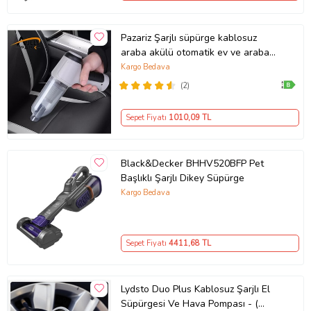
1 x Araba Elektrikli Süpürge
Pazariz Şarjlı süpürge kablosuz
1 x Zemin Fırçası
araba akülü otomatik ev ve araba
1 x Uzun Nozul
Mini kuru vakum süpürge (Beyaz)
Kargo Bedava
1 x Uzun Püskürtme Başlığı
(2)
1 x Nozul Fırçası
Sepet Fiyatı
1010
,09 TL
1 x Nozul Fırçası
1 x Üfleme Memesi Fırçası
1 adet hortum
Black&Decker BHHV520BFP Pet
Başlıklı Şarjlı Dikey Süpürge
2 adet Hortum Bağlantısı
Kargo Bedava
1 x Type-C Şarj Kablosu
1 x Kullanım Kılavuzu
Ürün Kodu:
kcm36775691
Sepet Fiyatı
4411
,68 TL
Lydsto Duo Plus Kablosuz Şarjlı El
Süpürgesi Ve Hava Pompası - (