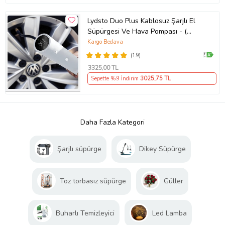
Lydsto Duo Plus Kablosuz Şarjlı El
Süpürgesi Ve Hava Pompası - (
Lydsto Türkiye Garantili )
Kargo Bedava
(19)
3325
,00 TL
Sepette %9 İndirim
3025
,75 TL
Daha Fazla Kategori
Şarjlı süpürge
Dikey Süpürge
Toz torbasız süpürge
Güller
Buharlı Temizleyici
Led Lamba