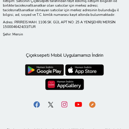
İletişim: Satıcının Çiçeksepeti tarafından teyit edilmiş iletişim bilgileri ile
birlikte tacir/esnaf/sanatkar olan satıcılar için merkez adresi;
tacir/esnaf/sanatkar olmayan satıcılar için merkez adresinin bulunduğu il
bilgisi, ad, soyad ve T.C. kimlik numarası kayıt altında bulunmaktadır.
Adres: PİRİREİS MAH. 1106 SK. GÜL APT NO: 25 A YENİŞEHİR/ MERSİN
1500046424/33/TUR
Şehir: Mersin
Çiçeksepeti Mobil Uygulamamızı İndirin