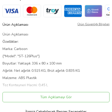
Ürün Açıklaması
Ürün Güvenliği Bilgileri
Ürün Açıklaması
Özellikler:
Marka: Carboon
{"Model": "ST-126Plus"}
Boyutlar: Yaklaşık 336 x 80 x 100 mm
Ağırlık: Net ağırlık 0.515 KG, Brüt ağırlık 0.835 KG
Malzeme: ABS Plastik
Toz Konteyneri Hacmi: 0,45 L
LED Işık: Donanımlı
Tüm Açıklamayı Gör
Şarj Arayüzü: DC5V-2A (Type-C Bağlantı Noktası)
Motor Voltajı: DC 11.1V
İlginizi Çekebilecek Benzer Seçenekler