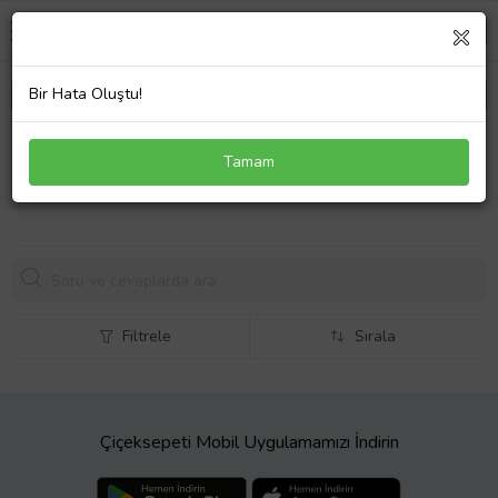
Bir Hata Oluştu!
Casper CHU Batarya Pil 6000mAh Beyaz
Tamam
3777,
59 TL
Filtrele
Sırala
Çiçeksepeti Mobil Uygulamamızı İndirin