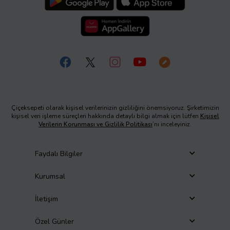
Çiçeksepeti olarak kişisel verilerinizin gizliliğini önemsiyoruz. Şirketimizin
kişisel veri işleme süreçleri hakkında detaylı bilgi almak için lütfen
Kişisel
Verilerin Korunması ve Gizlilik Politikası
’nı inceleyiniz.
Faydalı Bilgiler
Kurumsal
İletişim
Özel Günler