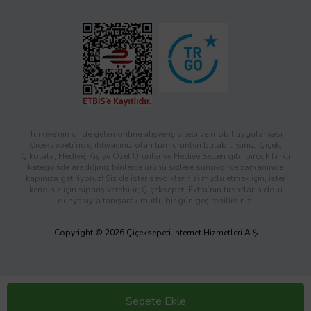
Türkiye’nin önde gelen online alışveriş sitesi ve mobil uygulaması
Çiçeksepeti’nde, ihtiyacınız olan tüm ürünleri bulabilirsiniz. Çiçek,
Çikolata, Hediye, Kişiye Özel Ürünler ve Hediye Setleri gibi birçok farklı
kategoride aradığınız binlerce ürünü sizlere sunuyor ve zamanında
kapınıza getiriyoruz! Siz de ister sevdiklerinizi mutlu etmek için, ister
kendiniz için sipariş verebilir; Çiçeksepeti Extra’nın fırsatlarla dolu
dünyasıyla tanışarak mutlu bir gün geçirebilirsiniz.
Copyright © 2026 Çiçeksepeti İnternet Hizmetleri A.Ş
Sepete Ekle