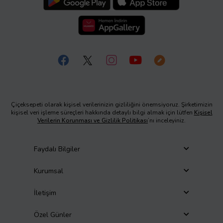
Çiçeksepeti olarak kişisel verilerinizin gizliliğini önemsiyoruz. Şirketimizin
kişisel veri işleme süreçleri hakkında detaylı bilgi almak için lütfen
Kişisel
Verilerin Korunması ve Gizlilik Politikası
’nı inceleyiniz.
Faydalı Bilgiler
Kurumsal
İletişim
Özel Günler