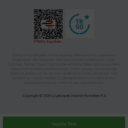
Türkiye’nin önde gelen online alışveriş sitesi ve mobil uygulaması
Çiçeksepeti’nde, ihtiyacınız olan tüm ürünleri bulabilirsiniz. Çiçek,
Çikolata, Hediye, Kişiye Özel Ürünler ve Hediye Setleri gibi birçok farklı
kategoride aradığınız binlerce ürünü sizlere sunuyor ve zamanında
kapınıza getiriyoruz! Siz de ister sevdiklerinizi mutlu etmek için, ister
kendiniz için sipariş verebilir; Çiçeksepeti Extra’nın fırsatlarla dolu
dünyasıyla tanışarak mutlu bir gün geçirebilirsiniz.
Copyright © 2026 Çiçeksepeti İnternet Hizmetleri A.Ş
Sepete Ekle