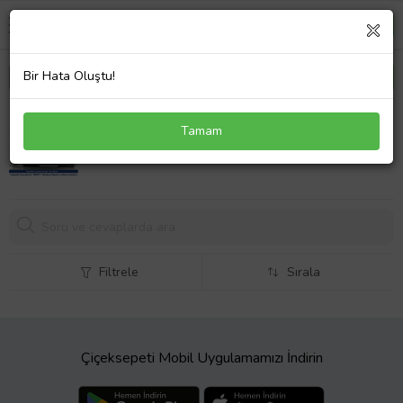
Bir Hata Oluştu!
Casper MT50 MT51 MT55 MT50II1 MP-09Q36TQ-
Tamam
360W Klavye Siyah Türkçe
1679,
86 TL
Filtrele
Sırala
Çiçeksepeti Mobil Uygulamamızı İndirin