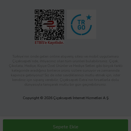
Türkiye’nin önde gelen online alışveriş sitesi ve mobil uygulaması
Çiçeksepeti’nde, ihtiyacınız olan tüm ürünleri bulabilirsiniz. Çiçek,
Çikolata, Hediye, Kişiye Özel Ürünler ve Hediye Setleri gibi birçok farklı
kategoride aradığınız binlerce ürünü sizlere sunuyor ve zamanında
kapınıza getiriyoruz! Siz de ister sevdiklerinizi mutlu etmek için, ister
kendiniz için sipariş verebilir; Çiçeksepeti Extra’nın fırsatlarla dolu
dünyasıyla tanışarak mutlu bir gün geçirebilirsiniz.
Copyright © 2026 Çiçeksepeti İnternet Hizmetleri A.Ş
Sepete Ekle