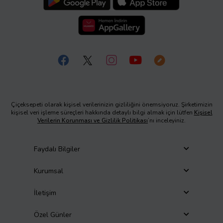
Çiçeksepeti olarak kişisel verilerinizin gizliliğini önemsiyoruz. Şirketimizin
kişisel veri işleme süreçleri hakkında detaylı bilgi almak için lütfen
Kişisel
Verilerin Korunması ve Gizlilik Politikası
’nı inceleyiniz.
Faydalı Bilgiler
Kurumsal
İletişim
Özel Günler