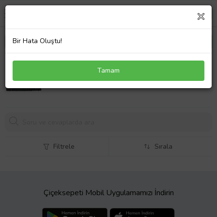
Bir Hata Oluştu!
Compaq Presario CQ60-310EC Klavye Türkçe Siyah
Tamam
Compaq Presario CQ60-310ED Klavye Türkçe Siyah
868,
57 TL
Filtrele
Sırala
Çiçeksepeti Mobil Uygulamamızı İndirin