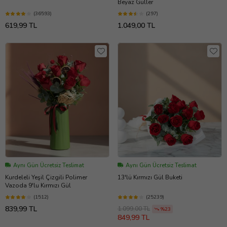
Beyaz Güller
(36593)
(297)
619,99 TL
1.049,00 TL
Aynı Gün Ücretsiz Teslimat
Aynı Gün Ücretsiz Teslimat
Kurdeleli Yeşil Çizgili Polimer
13'lü Kırmızı Gül Buketi
Vazoda 9'lu Kırmızı Gül
(1512)
(25239)
839,99 TL
1.099,00 TL
%23
849,99 TL