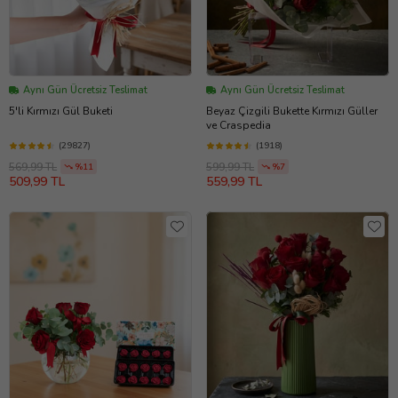
Aynı Gün Ücretsiz Teslimat
Aynı Gün Ücretsiz Teslimat
5'li Kırmızı Gül Buketi
Beyaz Çizgili Bukette Kırmızı Güller
ve Craspedia
(29827)
(1918)
569,99 TL
599,99 TL
%11
%7
509,99 TL
559,99 TL