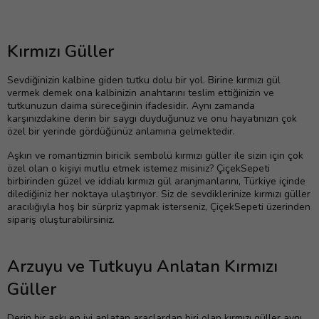
Kırmızı Güller
Sevdiğinizin kalbine giden tutku dolu bir yol. Birine kırmızı gül
vermek demek ona kalbinizin anahtarını teslim ettiğinizin ve
tutkunuzun daima süreceğinin ifadesidir. Aynı zamanda
karşınızdakine derin bir saygı duyduğunuz ve onu hayatınızın çok
özel bir yerinde gördüğünüz anlamına gelmektedir.
Aşkın ve romantizmin biricik sembolü kırmızı güller ile sizin için çok
özel olan o kişiyi mutlu etmek istemez misiniz? ÇiçekSepeti
birbirinden güzel ve iddialı kırmızı gül aranjmanlarını, Türkiye içinde
dilediğiniz her noktaya ulaştırıyor. Siz de sevdiklerinize kırmızı güller
aracılığıyla hoş bir sürpriz yapmak isterseniz, ÇiçekSepeti üzerinden
sipariş oluşturabilirsiniz.
Arzuyu ve Tutkuyu Anlatan Kırmızı
Güller
Derin bir aşkı en iyi anlatan araçlardan biri olan kırmızı güller aynı