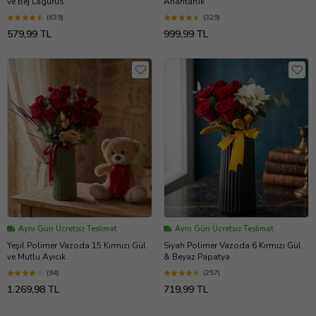
ve Bej Lagurus
Anahtarlık
(639)
(329)
579,99 TL
999,99 TL
Aynı Gün Ücretsiz Teslimat
Aynı Gün Ücretsiz Teslimat
Yeşil Polimer Vazoda 15 Kırmızı Gül
Siyah Polimer Vazoda 6 Kırmızı Gül
ve Mutlu Ayıcık
& Beyaz Papatya
(94)
(257)
1.269,98 TL
719,99 TL