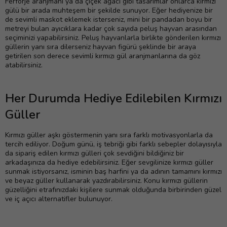
Ferforje aranjmanı ya da çiçek ağacı gibi tasarımlar onlarca kırmızı
gülü bir arada muhteşem bir şekilde sunuyor. Eğer hediyenize bir
de sevimli maskot eklemek isterseniz, mini bir pandadan boyu bir
metreyi bulan ayıcıklara kadar çok sayıda peluş hayvan arasından
seçiminizi yapabilirsiniz. Peluş hayvanlarla birlikte gönderilen kırmızı
güllerin yanı sıra dilerseniz hayvan figürü şeklinde bir araya
getirilen son derece sevimli kırmızı gül aranjmanlarına da göz
atabilirsiniz.
Her Durumda Hediye Edilebilen Kırmızı
Güller
Kırmızı güller aşkı göstermenin yanı sıra farklı motivasyonlarla da
tercih ediliyor. Doğum günü, iş tebriği gibi farklı sebepler dolayısıyla
da sipariş edilen kırmızı gülleri çok sevdiğini bildiğiniz bir
arkadaşınıza da hediye edebilirsiniz. Eğer sevgilinize kırmızı güller
sunmak istiyorsanız, isminin baş harfini ya da adının tamamını kırmızı
ve beyaz güller kullanarak yazdırabilirsiniz. Konu kırmızı güllerin
güzelliğini etrafınızdaki kişilere sunmak olduğunda birbirinden güzel
ve iç açıcı alternatifler bulunuyor.