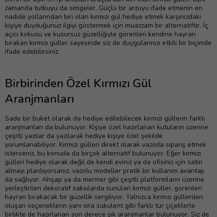
zamanda tutkuyu da simgeler. Güçlü bir arzuyu ifade etmenin en
nadide yollarından biri olan kırmızı gül hediye etmek karşınızdaki
kişiye duyduğunuz ilgiyi göstermek için muazzam bir alternatiftir. İç
açıcı kokusu ve kusursuz güzelliğiyle görenleri kendine hayran
bırakan kırmızı güller sayesinde siz de duygularınızı etkili bir biçimde
ifade edebilirsiniz.
Birbirinden Özel Kırmızı Gül
Aranjmanları
Sade bir buket olarak da hediye edilebilecek kırmızı güllerin farklı
aranjmanları da bulunuyor. Kişiye özel hazırlanan kutuların üzerine
çeşitli yazılar da yazılarak hediye kişiye özel şekilde
yorumlanabiliyor. Kırmızı gülleri direkt olarak vazoda sipariş etmek
isterseniz, bu konuda da birçok alternatif bulunuyor. Eğer kırmızı
gülleri hediye olarak değil de kendi eviniz ya da ofisiniz için satın
almayı planlıyorsanız, vazolu modeller pratik bir kullanım avantajı
da sağlıyor. Ahşap ya da mermer gibi çeşitli platformların üzerine
yerleştirilen dekoratif saksılarda sunulan kırmızı güller, görenleri
hayran bırakacak bir güzellik sergiliyor. Yalnızca kırmızı güllerden
oluşan seçeneklerin yanı sıra sukulent gibi farklı tür çiçeklerle
birlikte de hazırlanan son derece şık aranjmanlar bulunuyor. Siz de