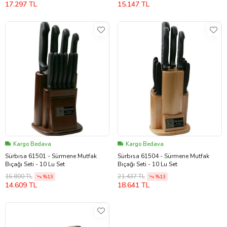
17.297 TL
15.147 TL
Kargo Bedava
Kargo Bedava
Sürbısa 61501 - Sürmene Mutfak
Sürbısa 61504 - Sürmene Mutfak
Bıçağı Seti - 10 Lu Set
Bıçağı Seti - 10 Lu Set
16.800 TL
21.437 TL
%13
%13
14.609 TL
18.641 TL