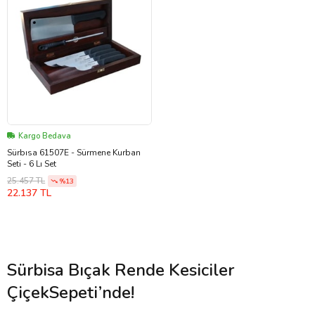
Kargo Bedava
Sürbısa 61507E - Sürmene Kurban
Seti - 6 Lı Set
25.457 TL
%13
22.137 TL
Sürbisa Bıçak Rende Kesiciler
ÇiçekSepeti’nde!