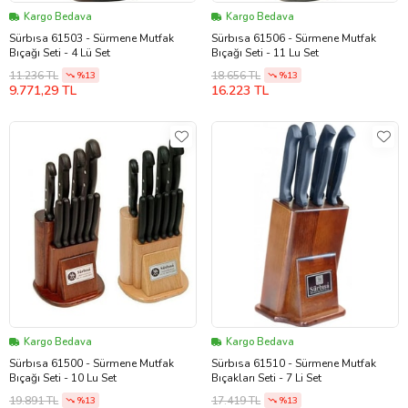
Kargo Bedava
Kargo Bedava
Sürbısa 61503 - Sürmene Mutfak
Sürbısa 61506 - Sürmene Mutfak
Bıçağı Seti - 4 Lü Set
Bıçağı Seti - 11 Lu Set
11.236 TL
18.656 TL
%13
%13
9.771,29 TL
16.223 TL
Kargo Bedava
Kargo Bedava
Sürbısa 61500 - Sürmene Mutfak
Sürbısa 61510 - Sürmene Mutfak
Bıçağı Seti - 10 Lu Set
Bıçakları Seti - 7 Li Set
19.891 TL
17.419 TL
%13
%13