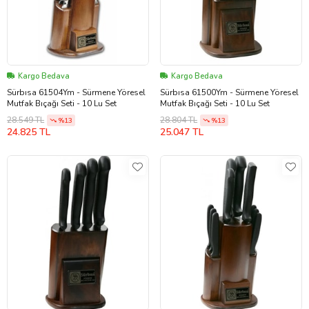
Kargo Bedava
Kargo Bedava
Sürbısa 61504Ym - Sürmene Yöresel
Sürbısa 61500Ym - Sürmene Yöresel
Mutfak Bıçağı Seti - 10 Lu Set
Mutfak Bıçağı Seti - 10 Lu Set
28.549 TL
28.804 TL
%13
%13
24.825 TL
25.047 TL