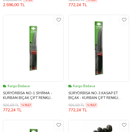
%9
%17
2.596,00 TL
772,24 TL
Kargo Bedava
Kargo Bedava
SÜRYÖRBİSA NO-1 SIYIRMA -
SÜRYÖRBİSA NO-3 KASAP ET
KURBAN BIÇAK ÇİFT RENKLİ
BIÇAK - KURBAN ÇİFT RENKLİ
PLASTİK SAPLI
PLASTİK SAPLI
926,69 TL
926,69 TL
%17
%17
772,24 TL
772,24 TL