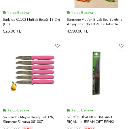
Kargo Bedava
Kargo Bedava
Sürbisa 61102 Mutfak Bıçağı 13 Cm
Sürmene Mutfak Bıçak Seti Eskitme
(Gri)
Ahşap Standlı 10 Parça Takozlu
Çeyiz Bıçak Set Sürbisa 61501
526,90 TL
4.999,00 TL
(Kahverengi)
Kargo Bedava
Kargo Bedava
Şık Pembe Meyve Bıçağı Seti 6'lı,
SÜRYÖRBİSA NO-1 KASAP ET
Sürmene Sürbısa 061007
BIÇAK - KURBAN ÇİFT RENKLİ
PLASTİK SAPLI
2.856,00 TL
926,69 TL