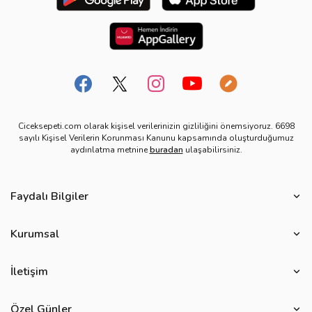
Ciceksepeti.com olarak kişisel verilerinizin gizliliğini önemsiyoruz. 6698
sayılı Kişisel Verilerin Korunması Kanunu kapsamında oluşturduğumuz
aydınlatma metnine
buradan
ulaşabilirsiniz.
Faydalı Bilgiler
Çiçek Bakımı
Kurumsal
Çiçek Eşliğinde Notlar
Hakkımızda
Çiçek Anlamları
İletişim
Çiçeksepeti Müşteri Politikası
Özel Günler
Bize Ulaşın
Ürün Güvenliği
Özel Günler