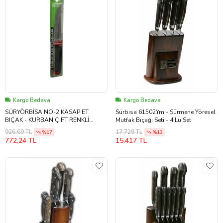
Kargo Bedava
Kargo Bedava
SÜRYÖRBİSA NO-2 KASAP ET
Sürbısa 61502Ym - Sürmene Yöresel
BIÇAK - KURBAN ÇİFT RENKLİ
Mutfak Bıçağı Seti - 4 Lü Set
PLASTİK SAPLI
926,69 TL
17.729 TL
%17
%13
772,24 TL
15.417 TL