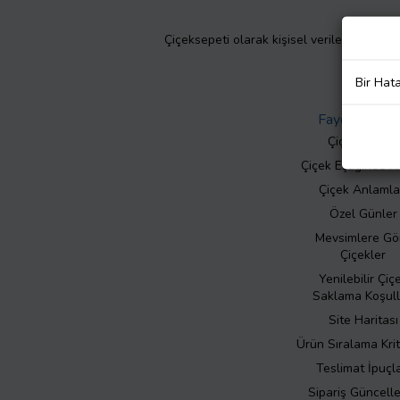
Çiçeksepeti olarak kişisel verilerinizin giz
Bir Hat
Faydalı Bilgil
Çiçek Bakımı
Çiçek Eşliğinde N
Çiçek Anlamla
Özel Günler
Mevsimlere Gö
Çiçekler
Yenilebilir Çiç
Saklama Koşull
Site Haritası
Ürün Sıralama Krit
Teslimat İpuçla
Sipariş Güncell