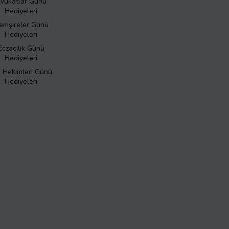
vukatlar Günü
Hediyeleri
emşireler Günü
Hediyeleri
Eczacılık Günü
Hediyeleri
ş Hekimleri Günü
Hediyeleri