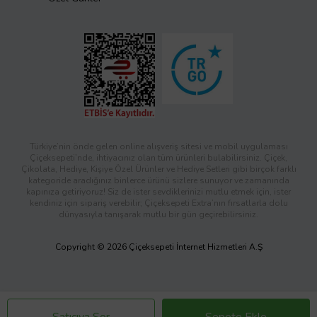
Türkiye’nin önde gelen online alışveriş sitesi ve mobil uygulaması
Çiçeksepeti’nde, ihtiyacınız olan tüm ürünleri bulabilirsiniz. Çiçek,
Çikolata, Hediye, Kişiye Özel Ürünler ve Hediye Setleri gibi birçok farklı
kategoride aradığınız binlerce ürünü sizlere sunuyor ve zamanında
kapınıza getiriyoruz! Siz de ister sevdiklerinizi mutlu etmek için, ister
kendiniz için sipariş verebilir; Çiçeksepeti Extra’nın fırsatlarla dolu
dünyasıyla tanışarak mutlu bir gün geçirebilirsiniz.
Copyright © 2026 Çiçeksepeti İnternet Hizmetleri A.Ş