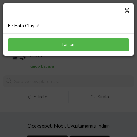
Bir Hata Oluştu!
Dell Latitude N002L357015EMEA_U Notebook
Tamam
Adaptör Laptop Şarj 90W
Sepet Fiyatı
650,
43 TL
Kargo Bedava
Filtrele
Sırala
Çiçeksepeti Mobil Uygulamamızı İndirin