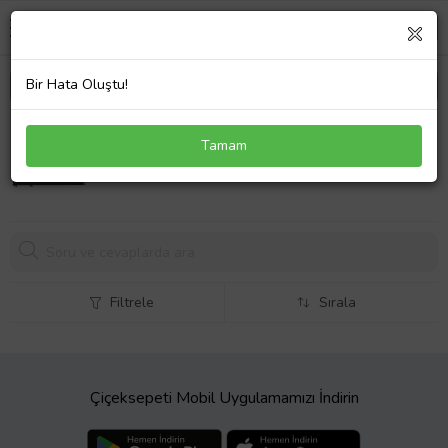
Bir Hata Oluştu!
Dell P80G002 Notebook Bataryası Laptop Pil
Tamam
3617,
43 TL
Filtrele
Sırala
Çiçeksepeti Mobil Uygulamamızı İndirin