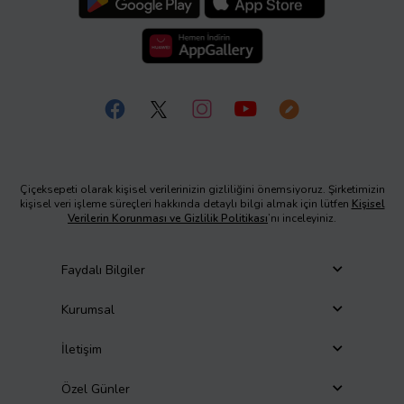
Çiçeksepeti olarak kişisel verilerinizin gizliliğini önemsiyoruz. Şirketimizin
kişisel veri işleme süreçleri hakkında detaylı bilgi almak için lütfen
Kişisel
Verilerin Korunması ve Gizlilik Politikası
’nı inceleyiniz.
Faydalı Bilgiler
Kurumsal
İletişim
Özel Günler