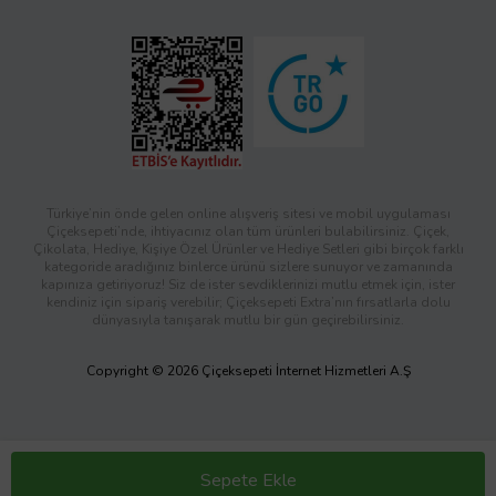
Türkiye’nin önde gelen online alışveriş sitesi ve mobil uygulaması
Çiçeksepeti’nde, ihtiyacınız olan tüm ürünleri bulabilirsiniz. Çiçek,
Çikolata, Hediye, Kişiye Özel Ürünler ve Hediye Setleri gibi birçok farklı
kategoride aradığınız binlerce ürünü sizlere sunuyor ve zamanında
kapınıza getiriyoruz! Siz de ister sevdiklerinizi mutlu etmek için, ister
kendiniz için sipariş verebilir; Çiçeksepeti Extra’nın fırsatlarla dolu
dünyasıyla tanışarak mutlu bir gün geçirebilirsiniz.
Copyright © 2026 Çiçeksepeti İnternet Hizmetleri A.Ş
Sepete Ekle