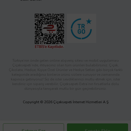
Türkiye’nin önde gelen online alışveriş sitesi ve mobil uygulaması
Çiçeksepeti’nde, ihtiyacınız olan tüm ürünleri bulabilirsiniz. Çiçek,
Çikolata, Hediye, Kişiye Özel Ürünler ve Hediye Setleri gibi birçok farklı
kategoride aradığınız binlerce ürünü sizlere sunuyor ve zamanında
kapınıza getiriyoruz! Siz de ister sevdiklerinizi mutlu etmek için, ister
kendiniz için sipariş verebilir; Çiçeksepeti Extra’nın fırsatlarla dolu
dünyasıyla tanışarak mutlu bir gün geçirebilirsiniz.
Copyright © 2026 Çiçeksepeti İnternet Hizmetleri A.Ş