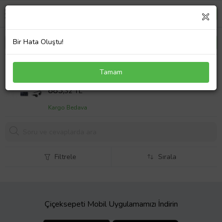
Bir Hata Oluştu!
Dell Vostro N4001VN5410EMEA0_U Notebook
Tamam
Adaptör Laptop Şarj
Sepet Fiyatı
883,
32 TL
Kargo Bedava
Filtrele
Sırala
Çiçeksepeti Mobil Uygulamamızı İndirin