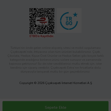
Türkiye’nin önde gelen online alışveriş sitesi ve mobil uygulaması
Çiçeksepeti’nde, ihtiyacınız olan tüm ürünleri bulabilirsiniz. Çiçek,
Çikolata, Hediye, Kişiye Özel Ürünler ve Hediye Setleri gibi birçok farklı
kategoride aradığınız binlerce ürünü sizlere sunuyor ve zamanında
kapınıza getiriyoruz! Siz de ister sevdiklerinizi mutlu etmek için, ister
kendiniz için sipariş verebilir; Çiçeksepeti Extra’nın fırsatlarla dolu
dünyasıyla tanışarak mutlu bir gün geçirebilirsiniz.
Copyright © 2026 Çiçeksepeti İnternet Hizmetleri A.Ş
Sepete Ekle