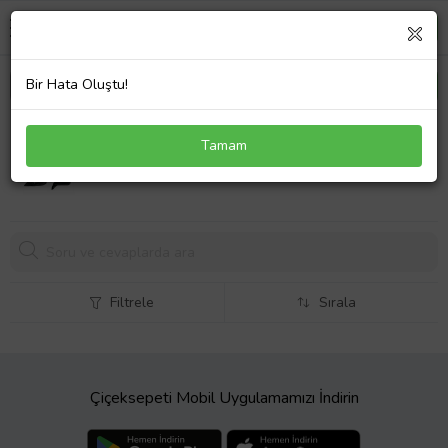
Bir Hata Oluştu!
DİKİZ AYNA COROLLA AE101 1993-1997 SAĞ
Tamam
(MANUEL)
2588,
40 TL
Filtrele
Sırala
Çiçeksepeti Mobil Uygulamamızı İndirin