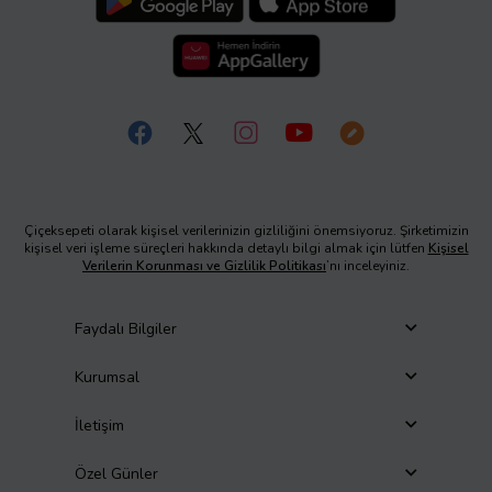
Çiçeksepeti olarak kişisel verilerinizin gizliliğini önemsiyoruz. Şirketimizin
kişisel veri işleme süreçleri hakkında detaylı bilgi almak için lütfen
Kişisel
Verilerin Korunması ve Gizlilik Politikası
’nı inceleyiniz.
Faydalı Bilgiler
Kurumsal
İletişim
Özel Günler