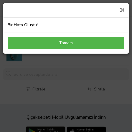
Bir Hata Oluştu!
Duvar Saati Alk1591 Dekoratif Hediyelik
Tamam
Filtrele
Sırala
Çiçeksepeti Mobil Uygulamamızı İndirin