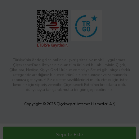
Türkiye’nin önde gelen online alışveriş sitesi ve mobil uygulaması
Çiçeksepeti’nde, ihtiyacınız olan tüm ürünleri bulabilirsiniz. Çiçek,
Çikolata, Hediye, Kişiye Özel Ürünler ve Hediye Setleri gibi birçok farklı
kategoride aradığınız binlerce ürünü sizlere sunuyor ve zamanında
kapınıza getiriyoruz! Siz de ister sevdiklerinizi mutlu etmek için, ister
kendiniz için sipariş verebilir; Çiçeksepeti Extra’nın fırsatlarla dolu
dünyasıyla tanışarak mutlu bir gün geçirebilirsiniz.
Copyright © 2026 Çiçeksepeti İnternet Hizmetleri A.Ş
Sepete Ekle