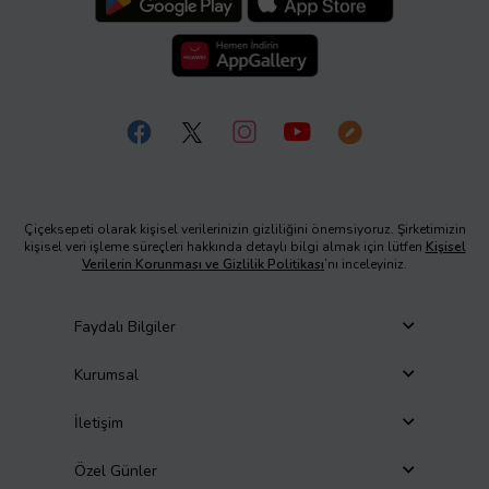
Çiçeksepeti olarak kişisel verilerinizin gizliliğini önemsiyoruz. Şirketimizin
kişisel veri işleme süreçleri hakkında detaylı bilgi almak için lütfen
Kişisel
Verilerin Korunması ve Gizlilik Politikası
’nı inceleyiniz.
Faydalı Bilgiler
Kurumsal
İletişim
Özel Günler