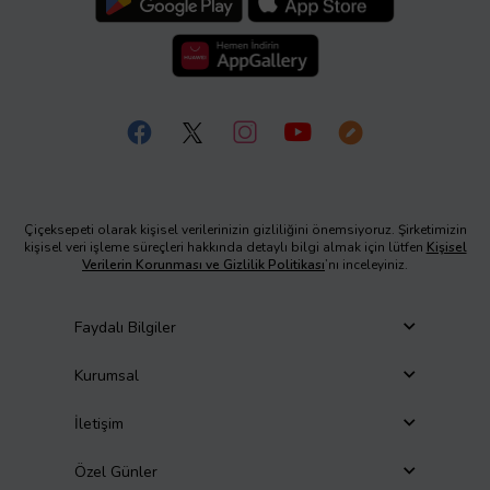
Çiçeksepeti olarak kişisel verilerinizin gizliliğini önemsiyoruz. Şirketimizin
kişisel veri işleme süreçleri hakkında detaylı bilgi almak için lütfen
Kişisel
Verilerin Korunması ve Gizlilik Politikası
’nı inceleyiniz.
Faydalı Bilgiler
Kurumsal
İletişim
Özel Günler