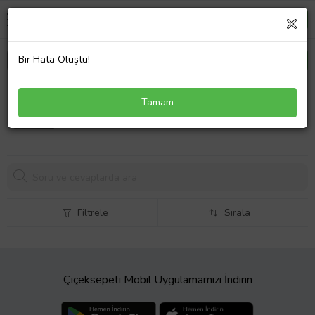
Bir Hata Oluştu!
Eki İstanbul Motifli Kanvas Tablo 80 x 110 cm Silver
Tamam
Çerçeve
Filtrele
Sırala
Çiçeksepeti Mobil Uygulamamızı İndirin