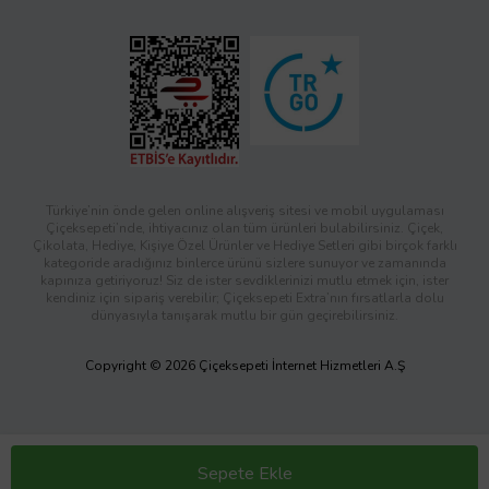
Türkiye’nin önde gelen online alışveriş sitesi ve mobil uygulaması
Çiçeksepeti’nde, ihtiyacınız olan tüm ürünleri bulabilirsiniz. Çiçek,
Çikolata, Hediye, Kişiye Özel Ürünler ve Hediye Setleri gibi birçok farklı
kategoride aradığınız binlerce ürünü sizlere sunuyor ve zamanında
kapınıza getiriyoruz! Siz de ister sevdiklerinizi mutlu etmek için, ister
kendiniz için sipariş verebilir; Çiçeksepeti Extra’nın fırsatlarla dolu
dünyasıyla tanışarak mutlu bir gün geçirebilirsiniz.
Copyright © 2026 Çiçeksepeti İnternet Hizmetleri A.Ş
Sepete Ekle