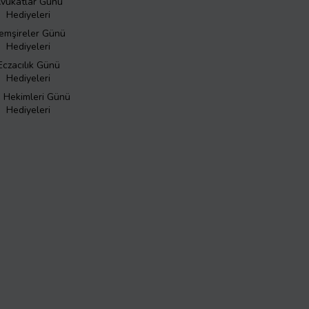
vukatlar Günü
Hediyeleri
emşireler Günü
Hediyeleri
Eczacılık Günü
Hediyeleri
ş Hekimleri Günü
Hediyeleri