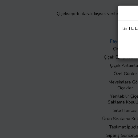
Çiçeksepeti olarak kişisel verilerinizin giz
Bir Hat
Faydalı Bilgil
Çiçek Bakımı
Çiçek Eşliğinde N
Çiçek Anlamla
Özel Günler
Mevsimlere Gö
Çiçekler
Yenilebilir Çiç
Saklama Koşull
Site Haritası
Ürün Sıralama Krit
Teslimat İpuçla
Sipariş Güncell