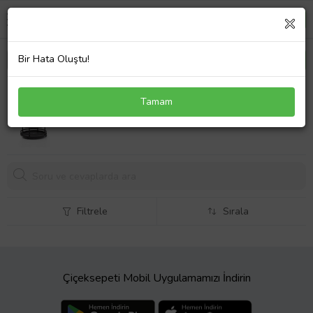
Bir Hata Oluştu!
Ferforje Siyah Dik Kaşıklık
Tamam
277,
04 TL
Filtrele
Sırala
Çiçeksepeti Mobil Uygulamamızı İndirin