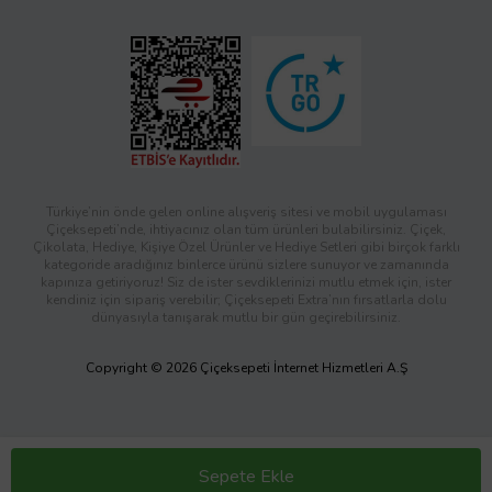
Türkiye’nin önde gelen online alışveriş sitesi ve mobil uygulaması
Çiçeksepeti’nde, ihtiyacınız olan tüm ürünleri bulabilirsiniz. Çiçek,
Çikolata, Hediye, Kişiye Özel Ürünler ve Hediye Setleri gibi birçok farklı
kategoride aradığınız binlerce ürünü sizlere sunuyor ve zamanında
kapınıza getiriyoruz! Siz de ister sevdiklerinizi mutlu etmek için, ister
kendiniz için sipariş verebilir; Çiçeksepeti Extra’nın fırsatlarla dolu
dünyasıyla tanışarak mutlu bir gün geçirebilirsiniz.
Copyright © 2026 Çiçeksepeti İnternet Hizmetleri A.Ş
Sepete Ekle