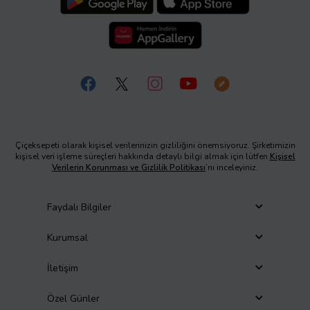
Çiçeksepeti olarak kişisel verilerinizin gizliliğini önemsiyoruz. Şirketimizin
kişisel veri işleme süreçleri hakkında detaylı bilgi almak için lütfen
Kişisel
Verilerin Korunması ve Gizlilik Politikası
’nı inceleyiniz.
Faydalı Bilgiler
Kurumsal
İletişim
Özel Günler