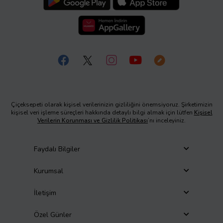
Çiçeksepeti olarak kişisel verilerinizin gizliliğini önemsiyoruz. Şirketimizin
kişisel veri işleme süreçleri hakkında detaylı bilgi almak için lütfen
Kişisel
Verilerin Korunması ve Gizlilik Politikası
’nı inceleyiniz.
Faydalı Bilgiler
Kurumsal
İletişim
Özel Günler