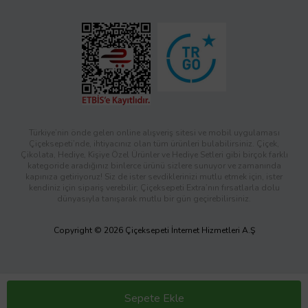
Türkiye’nin önde gelen online alışveriş sitesi ve mobil uygulaması
Çiçeksepeti’nde, ihtiyacınız olan tüm ürünleri bulabilirsiniz. Çiçek,
Çikolata, Hediye, Kişiye Özel Ürünler ve Hediye Setleri gibi birçok farklı
kategoride aradığınız binlerce ürünü sizlere sunuyor ve zamanında
kapınıza getiriyoruz! Siz de ister sevdiklerinizi mutlu etmek için, ister
kendiniz için sipariş verebilir; Çiçeksepeti Extra’nın fırsatlarla dolu
dünyasıyla tanışarak mutlu bir gün geçirebilirsiniz.
Copyright © 2026 Çiçeksepeti İnternet Hizmetleri A.Ş
Sepete Ekle