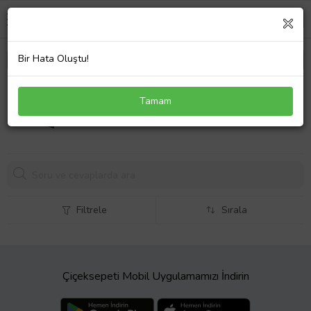
Bir Hata Oluştu!
GXVJ3 Batarya Laptop Pil
Tamam
1641,
92 TL
Filtrele
Sırala
Çiçeksepeti Mobil Uygulamamızı İndirin