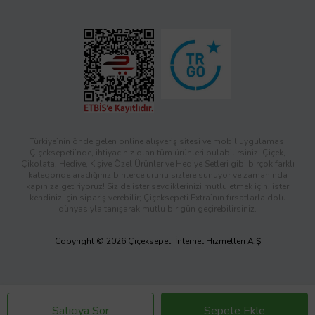
Türkiye’nin önde gelen online alışveriş sitesi ve mobil uygulaması
Çiçeksepeti’nde, ihtiyacınız olan tüm ürünleri bulabilirsiniz. Çiçek,
Çikolata, Hediye, Kişiye Özel Ürünler ve Hediye Setleri gibi birçok farklı
kategoride aradığınız binlerce ürünü sizlere sunuyor ve zamanında
kapınıza getiriyoruz! Siz de ister sevdiklerinizi mutlu etmek için, ister
kendiniz için sipariş verebilir; Çiçeksepeti Extra’nın fırsatlarla dolu
dünyasıyla tanışarak mutlu bir gün geçirebilirsiniz.
Copyright © 2026 Çiçeksepeti İnternet Hizmetleri A.Ş
Satıcıya Sor
Sepete Ekle