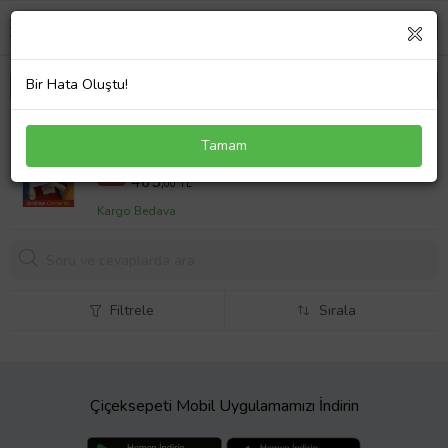
Bir Hata Oluştu!
Haylazların Kralı
Tamam
562,5 TL
%17
465,
00 TL
Kargo Bedava
Filtrele
Sırala
Çiçeksepeti Mobil Uygulamamızı İndirin