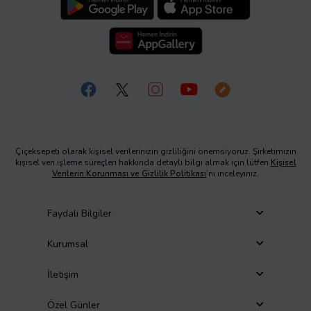
Çiçeksepeti olarak kişisel verilerinizin gizliliğini önemsiyoruz. Şirketimizin
kişisel veri işleme süreçleri hakkında detaylı bilgi almak için lütfen
Kişisel
Verilerin Korunması ve Gizlilik Politikası
’nı inceleyiniz.
Faydalı Bilgiler
Kurumsal
İletişim
Özel Günler