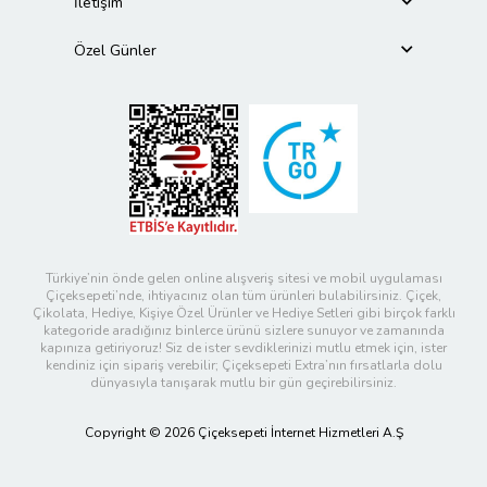
İletişim
Özel Günler
Türkiye’nin önde gelen online alışveriş sitesi ve mobil uygulaması
Çiçeksepeti’nde, ihtiyacınız olan tüm ürünleri bulabilirsiniz. Çiçek,
Çikolata, Hediye, Kişiye Özel Ürünler ve Hediye Setleri gibi birçok farklı
kategoride aradığınız binlerce ürünü sizlere sunuyor ve zamanında
kapınıza getiriyoruz! Siz de ister sevdiklerinizi mutlu etmek için, ister
kendiniz için sipariş verebilir; Çiçeksepeti Extra’nın fırsatlarla dolu
dünyasıyla tanışarak mutlu bir gün geçirebilirsiniz.
Copyright © 2026 Çiçeksepeti İnternet Hizmetleri A.Ş