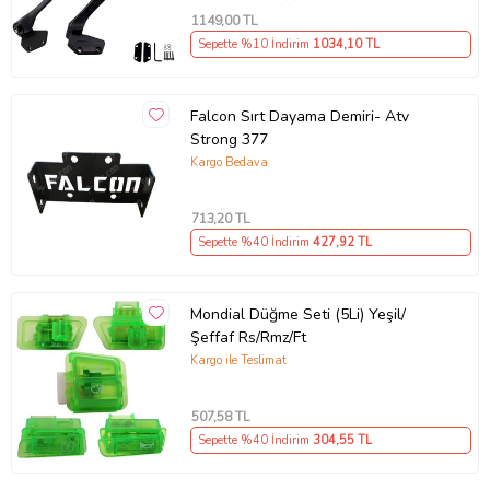
1149
,00 TL
Sepette %10 İndirim
1034
,10 TL
Falcon Sırt Dayama Demiri- Atv
Strong 377
Kargo Bedava
713
,20 TL
Sepette %40 İndirim
427
,92 TL
Mondial Düğme Seti (5Li) Yeşil/
Şeffaf Rs/Rmz/Ft
Kargo ile Teslimat
507
,58 TL
Sepette %40 İndirim
304
,55 TL