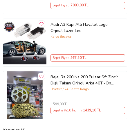
Sepet Fiyatı
7003
,00 TL
Audi A3 Kapı Altı Hayalet Logo
Orjinal Lazer Led
Kargo Bedava
Sepet Fiyatı
967
,50 TL
Bajaj Rs 200 Ns 200 Pulsar Sfr Zincir
Dişli Takımı Oringli Arka 40T -Ön
14T 108 Bakla Supermto
Ücretsiz / 24 Saatte Kargo
1599
,00 TL
Sepette %10 İndirim
1439
,10 TL