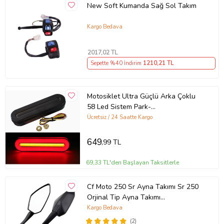
New Soft Kumanda Sağ Sol Takım
Kargo Bedava
2017
,02 TL
Sepette %40 İndirim
1210
,21 TL
Motosiklet Ultra Güçlü Arka Çoklu
58 Led Sistem Park-
Fren+Sinyal+Dörtlü Modlu
Ücretsiz / 24 Saatte Kargo
649
,99 TL
69,33 TL'den Başlayan Taksitlerle
Cf Moto 250 Sr Ayna Takımı Sr 250
Orjinal Tip Ayna Takımı
Kaliteli_Supermoto (Siyah)
Kargo Bedava
(2)