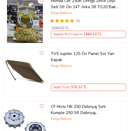
Honda Cbr 250R Oringli Zincir Dişli
Seti Sfr Ön 14T Arka 38 T/120 Bakla
2011-17 Arasmto
Kargo Bedava
(1)
1849
,00 TL
Sepette %10 İndirim
1664
,10 TL
TVS Jupiter 125 Ön Panel Sol Yan
Kapak
Kargo Bedava
Sepet Fiyatı
576
,32 TL
CF Moto NK 250 Debriyaj Seti
Komple 250 SR Debriyaj
Balata+Göbek Set 7Li Hepsi
Kargo Bedava
İnce(2018-22)Arasmto (Siyah)