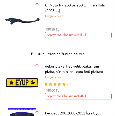
Cf Moto Nk 250 Sr 250 Ön Fren Kolu
(2023-....)
Kargo Bedava
730
,85 TL
Sepette %40 İndirim
438
,51 TL
Bu Ürünü Alanlar Bunları da Aldı
dekor plaka, hediyelik plaka, isim
plaka, süs plakası, cam önü plakası,
tırcı plakası (Sarı-Siyah)
Kargo Bedava
(1)
490
,00 TL
Sepette %14 İndirim
421
,40 TL
Peugeot 206 2006-2011 İçin Uygun