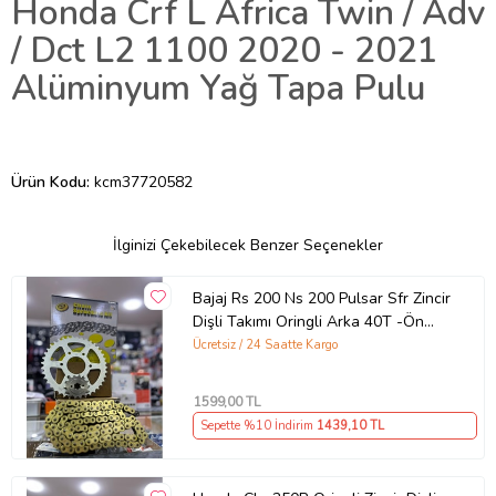
Honda Crf L Africa Twin / Adv
/ Dct L2 1100 2020 - 2021
Alüminyum Yağ Tapa Pulu
Ürün Kodu:
kcm37720582
İlginizi Çekebilecek Benzer Seçenekler
Bajaj Rs 200 Ns 200 Pulsar Sfr Zincir
Dişli Takımı Oringli Arka 40T -Ön
14T 108 Bakla Supermto
Ücretsiz / 24 Saatte Kargo
1599
,00 TL
Sepette %10 İndirim
1439
,10 TL