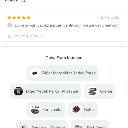
Yorumlar (1)
21 Mart 2024
Bu ürün için yalnızca puan verilmiştir, yorum yapılmamıştır.
h*** k***
MANİSA
Daha Fazla Kategori
Diğer Motosiklet Yedek Parça
Diğer Yedek Parça, Aksesuar
Grenaj
Far, Lamba
Güller
Papatya - Gerbera
Far&Ampül