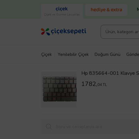
Çiçek ve Gurme Lezzetler
Çiçek
Yenilebilir Çiçek
Doğum Günü
Gönde
Hp 835664-001 Klavye Siy
1782,
04 TL