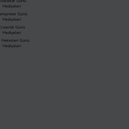
vukatlar Günü
Hediyeleri
emşireler Günü
Hediyeleri
Eczacılık Günü
Hediyeleri
ş Hekimleri Günü
Hediyeleri