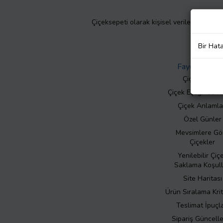
Çiçeksepeti olarak kişisel verilerinizin giz
Bir Hat
Faydalı Bilgil
Çiçek Bakımı
Çiçek Eşliğinde N
Çiçek Anlamla
Özel Günler
Mevsimlere Gö
Çiçekler
Yenilebilir Çiç
Saklama Koşull
Site Haritası
Ürün Sıralama Krit
Teslimat İpuçla
Sipariş Güncell