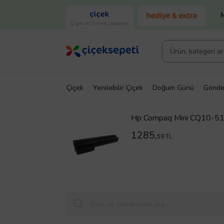
Çiçek ve Gurme Lezzetler
Çiçek
Yenilebilir Çiçek
Doğum Günü
Gönde
Hp Compaq Mini CQ10-510
1285,
59 TL