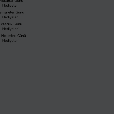
vukatlar Günü
Hediyeleri
emşireler Günü
Hediyeleri
Eczacılık Günü
Hediyeleri
ş Hekimleri Günü
Hediyeleri