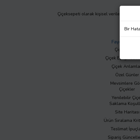
Çiçeksepeti olarak kişisel verilerinizin giz
Bir Hat
Faydalı Bilgil
Çiçek Bakımı
Çiçek Eşliğinde N
Çiçek Anlamla
Özel Günler
Mevsimlere Gö
Çiçekler
Yenilebilir Çiç
Saklama Koşull
Site Haritası
Ürün Sıralama Krit
Teslimat İpuçla
Sipariş Güncell