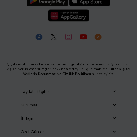
Çiçeksepeti olarak kişisel verilerinizin gizliliğini önemsiyoruz. Şirketimizin
kişisel veri işleme süreçleri hakkında detaylı bilgi almak için lütfen
Kişisel
Verilerin Korunması ve Gizlilik Politikası
’nı inceleyiniz.
Faydalı Bilgiler
Kurumsal
İletişim
Özel Günler