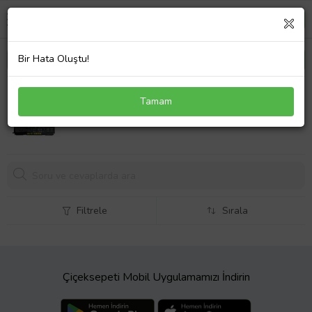
Bir Hata Oluştu!
Lenovo ThinkPad 20B7000LTX Notebook Adaptör
Tamam
Laptop Şarj 135W
2898,
34 TL
Filtrele
Sırala
Çiçeksepeti Mobil Uygulamamızı İndirin