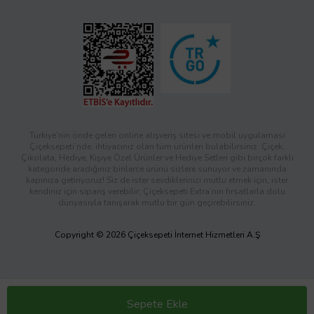
Türkiye’nin önde gelen online alışveriş sitesi ve mobil uygulaması
Çiçeksepeti’nde, ihtiyacınız olan tüm ürünleri bulabilirsiniz. Çiçek,
Çikolata, Hediye, Kişiye Özel Ürünler ve Hediye Setleri gibi birçok farklı
kategoride aradığınız binlerce ürünü sizlere sunuyor ve zamanında
kapınıza getiriyoruz! Siz de ister sevdiklerinizi mutlu etmek için, ister
kendiniz için sipariş verebilir; Çiçeksepeti Extra’nın fırsatlarla dolu
dünyasıyla tanışarak mutlu bir gün geçirebilirsiniz.
Copyright © 2026 Çiçeksepeti İnternet Hizmetleri A.Ş
Sepete Ekle