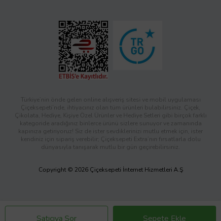
Türkiye’nin önde gelen online alışveriş sitesi ve mobil uygulaması
Çiçeksepeti’nde, ihtiyacınız olan tüm ürünleri bulabilirsiniz. Çiçek,
Çikolata, Hediye, Kişiye Özel Ürünler ve Hediye Setleri gibi birçok farklı
kategoride aradığınız binlerce ürünü sizlere sunuyor ve zamanında
kapınıza getiriyoruz! Siz de ister sevdiklerinizi mutlu etmek için, ister
kendiniz için sipariş verebilir; Çiçeksepeti Extra’nın fırsatlarla dolu
dünyasıyla tanışarak mutlu bir gün geçirebilirsiniz.
Copyright © 2026 Çiçeksepeti İnternet Hizmetleri A.Ş
Satıcıya Sor
Sepete Ekle