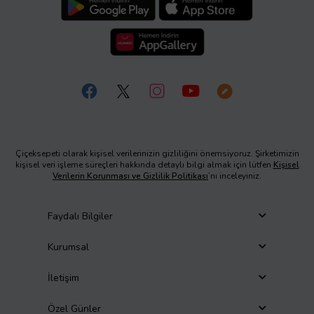
Çiçeksepeti olarak kişisel verilerinizin gizliliğini önemsiyoruz. Şirketimizin
kişisel veri işleme süreçleri hakkında detaylı bilgi almak için lütfen
Kişisel
Verilerin Korunması ve Gizlilik Politikası
’nı inceleyiniz.
Faydalı Bilgiler
Kurumsal
İletişim
Özel Günler