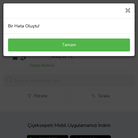
Bir Hata Oluştu!
Hp G72-a04SG Notebook Adaptör Laptop Şarj
Tamam
90W
Sepette %10 İndirim
991
,68 TL
892,
51 TL
Kargo Bedava
Filtrele
Sırala
Çiçeksepeti Mobil Uygulamamızı İndirin