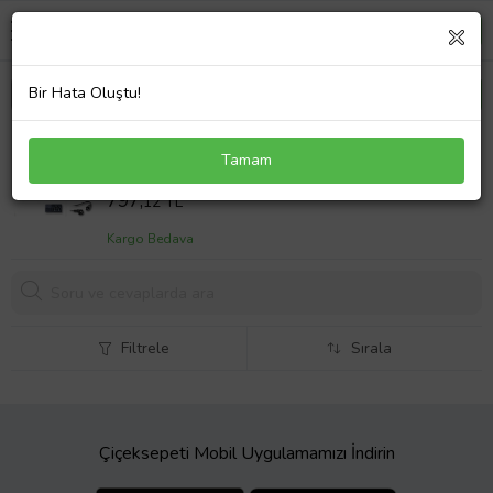
Bir Hata Oluştu!
Hp G72-a30EM Notebook Adaptör Laptop Şarj
Tamam
65W
Sepet Fiyatı
797,
12 TL
Kargo Bedava
Filtrele
Sırala
Çiçeksepeti Mobil Uygulamamızı İndirin