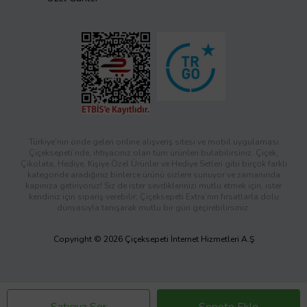
Türkiye’nin önde gelen online alışveriş sitesi ve mobil uygulaması
Çiçeksepeti’nde, ihtiyacınız olan tüm ürünleri bulabilirsiniz. Çiçek,
Çikolata, Hediye, Kişiye Özel Ürünler ve Hediye Setleri gibi birçok farklı
kategoride aradığınız binlerce ürünü sizlere sunuyor ve zamanında
kapınıza getiriyoruz! Siz de ister sevdiklerinizi mutlu etmek için, ister
kendiniz için sipariş verebilir; Çiçeksepeti Extra’nın fırsatlarla dolu
dünyasıyla tanışarak mutlu bir gün geçirebilirsiniz.
Copyright © 2026 Çiçeksepeti İnternet Hizmetleri A.Ş