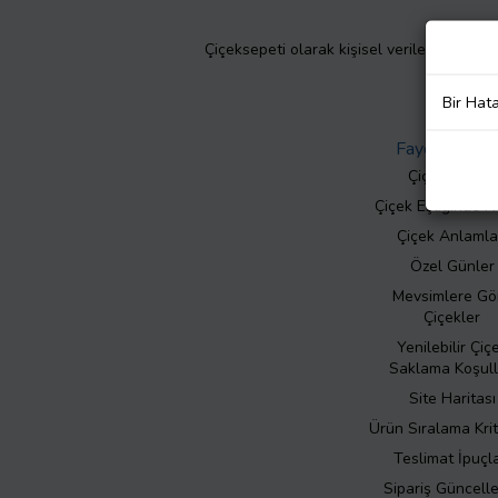
Çiçeksepeti olarak kişisel verilerinizin giz
Bir Hat
Faydalı Bilgil
Çiçek Bakımı
Çiçek Eşliğinde N
Çiçek Anlamla
Özel Günler
Mevsimlere Gö
Çiçekler
Yenilebilir Çiç
Saklama Koşull
Site Haritası
Ürün Sıralama Krit
Teslimat İpuçla
Sipariş Güncell