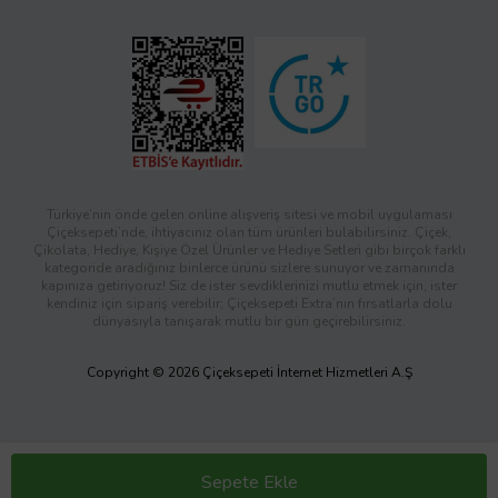
Türkiye’nin önde gelen online alışveriş sitesi ve mobil uygulaması
Çiçeksepeti’nde, ihtiyacınız olan tüm ürünleri bulabilirsiniz. Çiçek,
Çikolata, Hediye, Kişiye Özel Ürünler ve Hediye Setleri gibi birçok farklı
kategoride aradığınız binlerce ürünü sizlere sunuyor ve zamanında
kapınıza getiriyoruz! Siz de ister sevdiklerinizi mutlu etmek için, ister
kendiniz için sipariş verebilir; Çiçeksepeti Extra’nın fırsatlarla dolu
dünyasıyla tanışarak mutlu bir gün geçirebilirsiniz.
Copyright © 2026 Çiçeksepeti İnternet Hizmetleri A.Ş
Sepete Ekle