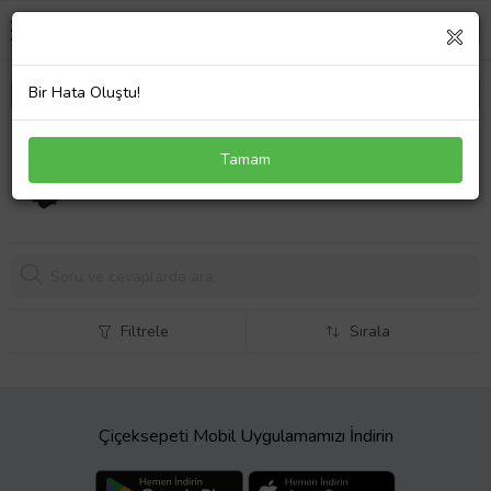
Bir Hata Oluştu!
Asus G512LI-HN285A17 Notebook Adaptör Laptop
Tamam
Şarj 230W
3617,
43 TL
Filtrele
Sırala
Çiçeksepeti Mobil Uygulamamızı İndirin