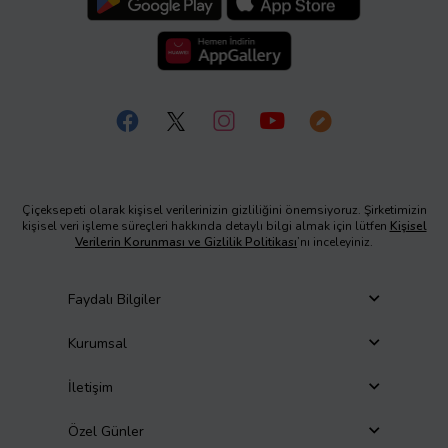
Çiçeksepeti olarak kişisel verilerinizin gizliliğini önemsiyoruz. Şirketimizin
kişisel veri işleme süreçleri hakkında detaylı bilgi almak için lütfen
Kişisel
Verilerin Korunması ve Gizlilik Politikası
’nı inceleyiniz.
Faydalı Bilgiler
Kurumsal
İletişim
Özel Günler