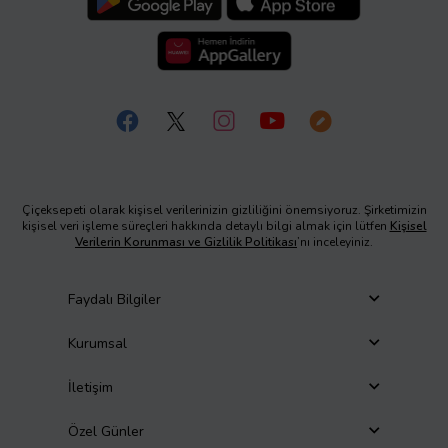
Çiçeksepeti olarak kişisel verilerinizin gizliliğini önemsiyoruz. Şirketimizin
kişisel veri işleme süreçleri hakkında detaylı bilgi almak için lütfen
Kişisel
Verilerin Korunması ve Gizlilik Politikası
’nı inceleyiniz.
Faydalı Bilgiler
Kurumsal
İletişim
Özel Günler