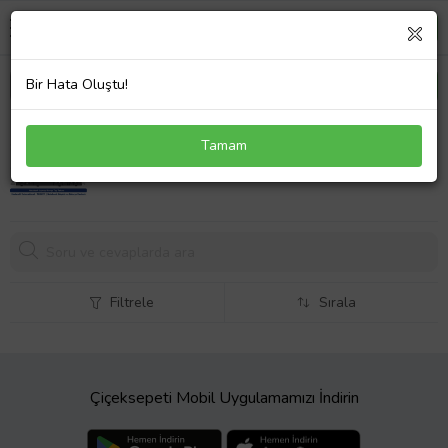
Bir Hata Oluştu!
Hp MP-05586TQ-920 NSK-H5A01 Klavye Türkçe
Tamam
Siyah
767,
09 TL
Filtrele
Sırala
Çiçeksepeti Mobil Uygulamamızı İndirin