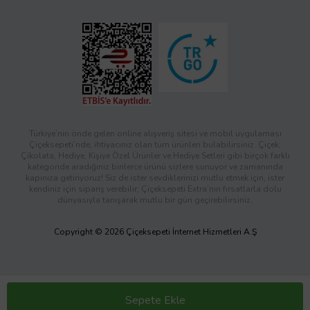
Türkiye’nin önde gelen online alışveriş sitesi ve mobil uygulaması
Çiçeksepeti’nde, ihtiyacınız olan tüm ürünleri bulabilirsiniz. Çiçek,
Çikolata, Hediye, Kişiye Özel Ürünler ve Hediye Setleri gibi birçok farklı
kategoride aradığınız binlerce ürünü sizlere sunuyor ve zamanında
kapınıza getiriyoruz! Siz de ister sevdiklerinizi mutlu etmek için, ister
kendiniz için sipariş verebilir; Çiçeksepeti Extra’nın fırsatlarla dolu
dünyasıyla tanışarak mutlu bir gün geçirebilirsiniz.
Copyright © 2026 Çiçeksepeti İnternet Hizmetleri A.Ş
Sepete Ekle