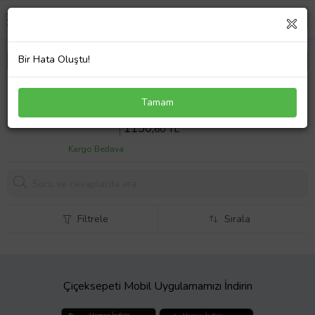
Bir Hata Oluştu!
Hp Pavilion 14-n031TX Notebook Batarya Laptop
Tamam
Pil 4Cell
Sepette %10 İndirim
1278
,44 TL
1150,
60 TL
Kargo Bedava
Filtrele
Sırala
Çiçeksepeti Mobil Uygulamamızı İndirin