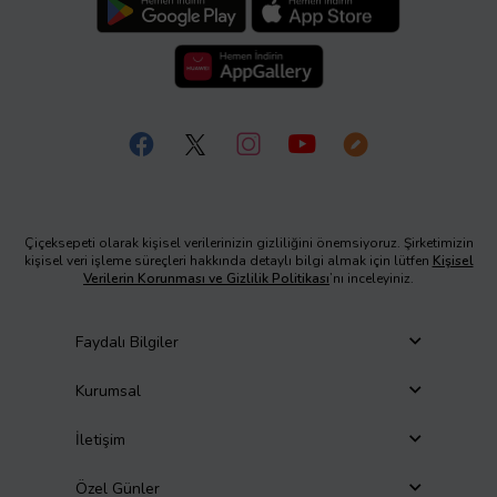
Çiçeksepeti olarak kişisel verilerinizin gizliliğini önemsiyoruz. Şirketimizin
kişisel veri işleme süreçleri hakkında detaylı bilgi almak için lütfen
Kişisel
Verilerin Korunması ve Gizlilik Politikası
’nı inceleyiniz.
Faydalı Bilgiler
Kurumsal
İletişim
Özel Günler