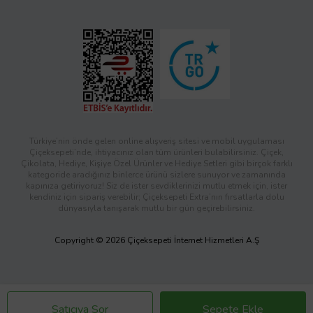
Türkiye’nin önde gelen online alışveriş sitesi ve mobil uygulaması
Çiçeksepeti’nde, ihtiyacınız olan tüm ürünleri bulabilirsiniz. Çiçek,
Çikolata, Hediye, Kişiye Özel Ürünler ve Hediye Setleri gibi birçok farklı
kategoride aradığınız binlerce ürünü sizlere sunuyor ve zamanında
kapınıza getiriyoruz! Siz de ister sevdiklerinizi mutlu etmek için, ister
kendiniz için sipariş verebilir; Çiçeksepeti Extra’nın fırsatlarla dolu
dünyasıyla tanışarak mutlu bir gün geçirebilirsiniz.
Copyright © 2026 Çiçeksepeti İnternet Hizmetleri A.Ş
Satıcıya Sor
Sepete Ekle