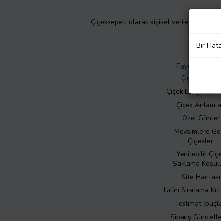
Çiçeksepeti olarak kişisel verilerinizin giz
Bir Hat
Faydalı Bilgil
Çiçek Bakımı
Çiçek Eşliğinde N
Çiçek Anlamla
Özel Günler
Mevsimlere Gö
Çiçekler
Yenilebilir Çiç
Saklama Koşull
Site Haritası
Ürün Sıralama Krit
Teslimat İpuçla
Sipariş Güncell