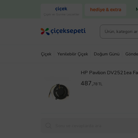
Çiçek ve Gurme Lezzetler
Çiçek
Yenilebilir Çiçek
Doğum Günü
Gönde
HP Pavilion DV2521ea Fan
487,
78 TL