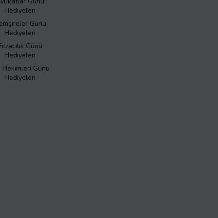
vukatlar Günü
Hediyeleri
emşireler Günü
Hediyeleri
Eczacılık Günü
Hediyeleri
ş Hekimleri Günü
Hediyeleri