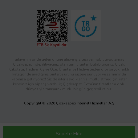
Türkiye’nin önde gelen online alışveriş sitesi ve mobil uygulaması
Çiçeksepeti’nde, ihtiyacınız olan tüm ürünleri bulabilirsiniz. Çiçek,
Çikolata, Hediye, Kişiye Özel Ürünler ve Hediye Setleri gibi birçok farklı
kategoride aradığınız binlerce ürünü sizlere sunuyor ve zamanında
kapınıza getiriyoruz! Siz de ister sevdiklerinizi mutlu etmek için, ister
kendiniz için sipariş verebilir; Çiçeksepeti Extra’nın fırsatlarla dolu
dünyasıyla tanışarak mutlu bir gün geçirebilirsiniz.
Copyright © 2026 Çiçeksepeti İnternet Hizmetleri A.Ş
Sepete Ekle