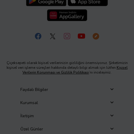
Çiçeksepeti olarak kişisel verilerinizin gizliliğini önemsiyoruz. Şirketimizin
kişisel veri işleme süreçleri hakkında detaylı bilgi almak için lütfen
Kişisel
Verilerin Korunması ve Gizlilik Politikası
’nı inceleyiniz.
Faydalı Bilgiler
Kurumsal
İletişim
Özel Günler