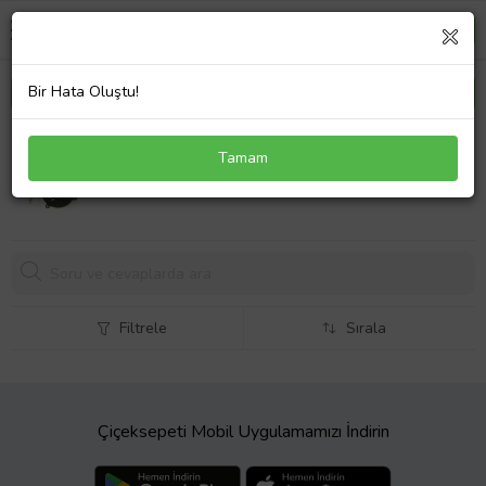
Bir Hata Oluştu!
HP Pavilion DV2913tx Fan Cpu Fan İşlemci
Tamam
Soğutucusu
487,
78 TL
Filtrele
Sırala
Çiçeksepeti Mobil Uygulamamızı İndirin