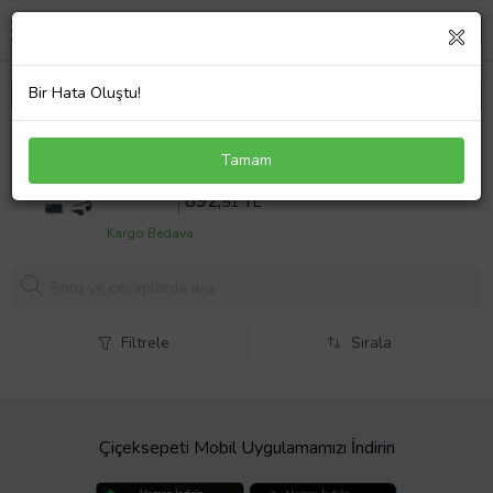
Bir Hata Oluştu!
Hp Pavilion dv3-4016TX Notebook Adaptör Laptop
Tamam
Şarj
Sepette %10 İndirim
991
,68 TL
892,
51 TL
Kargo Bedava
Filtrele
Sırala
Çiçeksepeti Mobil Uygulamamızı İndirin