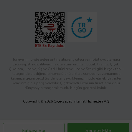
Türkiye’nin önde gelen online alışveriş sitesi ve mobil uygulaması
Çiçeksepeti’nde, ihtiyacınız olan tüm ürünleri bulabilirsiniz. Çiçek,
Çikolata, Hediye, Kişiye Özel Ürünler ve Hediye Setleri gibi birçok farklı
kategoride aradığınız binlerce ürünü sizlere sunuyor ve zamanında
kapınıza getiriyoruz! Siz de ister sevdiklerinizi mutlu etmek için, ister
kendiniz için sipariş verebilir; Çiçeksepeti Extra’nın fırsatlarla dolu
dünyasıyla tanışarak mutlu bir gün geçirebilirsiniz.
Copyright © 2026 Çiçeksepeti İnternet Hizmetleri A.Ş
Satıcıya Sor
Sepete Ekle