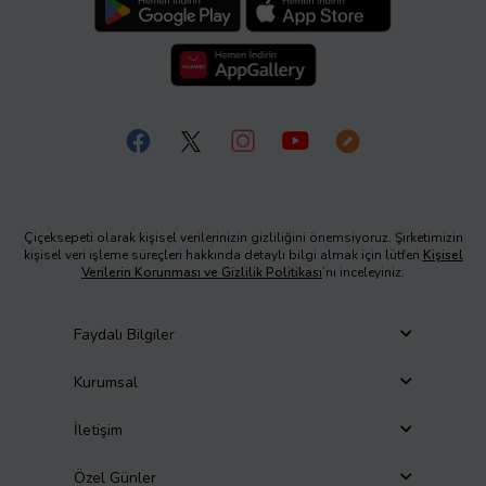
Çiçeksepeti olarak kişisel verilerinizin gizliliğini önemsiyoruz. Şirketimizin
kişisel veri işleme süreçleri hakkında detaylı bilgi almak için lütfen
Kişisel
Verilerin Korunması ve Gizlilik Politikası
’nı inceleyiniz.
Faydalı Bilgiler
Kurumsal
İletişim
Özel Günler